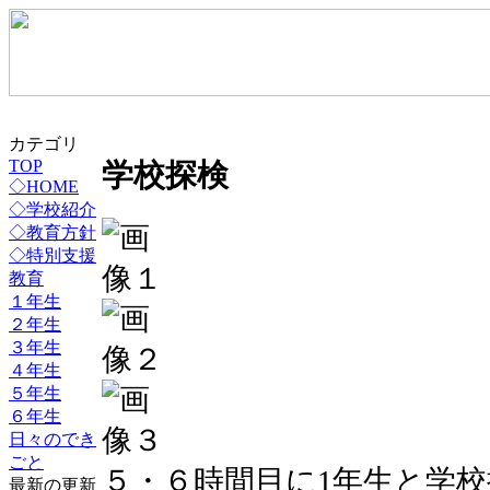
カテゴリ
TOP
学校探検
◇HOME
◇学校紹介
◇教育方針
◇特別支援
教育
１年生
２年生
３年生
４年生
５年生
６年生
日々のでき
ごと
５・６時間目に1年生と学
最新の更新