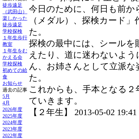
徒歩遠足
今日のために、何日も前か
（武田山）
楽しかった
（メダル）、探検カード」
徒歩遠足
た。
学校探検
１年生歩行
探検の最中には、シールを
教室
１年生をむ
えたり、道に迷わないよう
かえる会
学校探検
ん、お姉さんとして立派な
初めての給
た。
食
お知らせ
これからも、手本となる２
過去の記事
5月
ていきます。
4月
2026年度
【２年生】 2013-05-02 19:41 
2025年度
2024年度
2023年度
2022年度