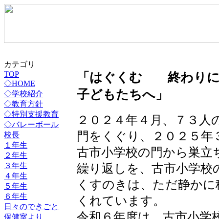
カテゴリ
「はぐくむ 終わりに
TOP
◇HOME
子どもたちへ」
◇学校紹介
◇教育方針
◇特別支援教育
２０２４年４月、７３人
◇バレーボール
門をくぐり、２０２５年
校長
１年生
古市小学校の門から巣立
２年生
３年生
繰り返しを、古市小学校
４年生
くすのきは、ただ静かに
５年生
６年生
くれています。
日々のできごと
令和６年度は、古市小学
保健室より