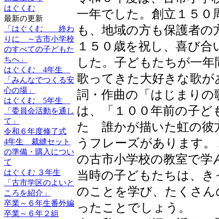
はぐくむ
一年でした。創立１５０
最新の更新
も、地域の方も保護者の
「はぐくむ 終わ
りに ～古市小学校
１５０歳を祝し、喜び合
のすべての子どもた
ちへ」
した。子どもたちが一年
はぐくむ 4年生
歌ってきた大好きな歌が
「みんなでつくる安
心の場」
詞・作曲の「はじまりの
はぐくむ 5年生
は、「１００年前の子ど
「委員会活動を通し
て」
た 誰かが描いた虹の彼
令和６年度修了式
うフレーズがあります。
4年生 裁縫セット
の準備・購入につい
の古市小学校の教室で学
て
はぐくむ ３年生
当時の子どもたちは、き
「古市学区のよいと
のことを学び、たくさん
ころを紹介」
卒業～６年生番外編
ったことでしょう。
卒業～６年２組