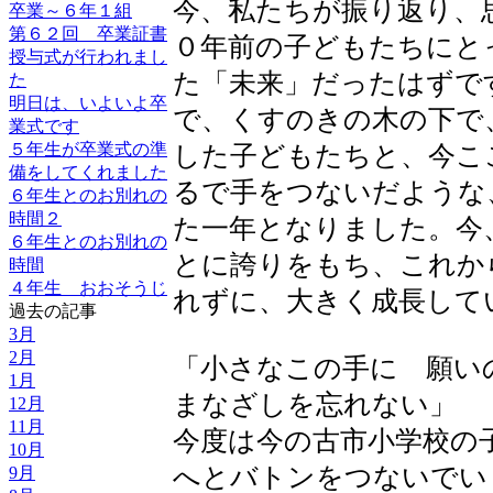
今、私たちが振り返り、
卒業～６年１組
第６２回 卒業証書
０年前の子どもたちにと
授与式が行われまし
た「未来」だったはずで
た
明日は、いよいよ卒
で、くすのきの木の下で
業式です
５年生が卒業式の準
した子どもたちと、今こ
備をしてくれました
るで手をつないだような
６年生とのお別れの
時間２
た一年となりました。今
６年生とのお別れの
とに誇りをもち、これか
時間
４年生 おおそうじ
れずに、大きく成長して
過去の記事
3月
2月
「小さなこの手に 願い
1月
まなざしを忘れない」
12月
11月
今度は今の古市小学校の
10月
へとバトンをつないでい
9月