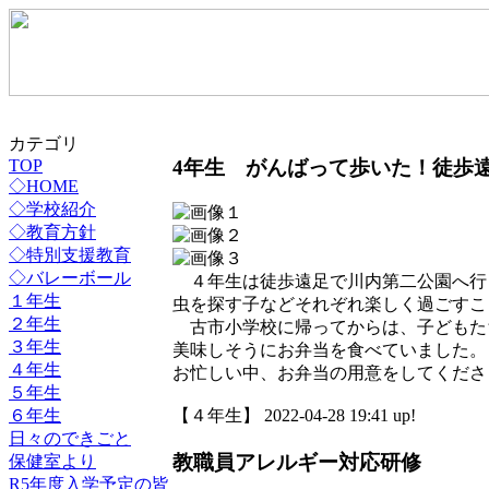
カテゴリ
4年生 がんばって歩いた！徒歩
TOP
◇HOME
◇学校紹介
◇教育方針
◇特別支援教育
◇バレーボール
４年生は徒歩遠足で川内第二公園へ行
１年生
虫を探す子などそれぞれ楽しく過ごすこ
２年生
古市小学校に帰ってからは、子どもた
３年生
美味しそうにお弁当を食べていました。
４年生
お忙しい中、お弁当の用意をしてくださ
５年生
６年生
【４年生】 2022-04-28 19:41 up!
日々のできごと
教職員アレルギー対応研修
保健室より
R5年度入学予定の皆