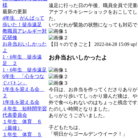
様
遠足に行った日の午後、職員全員で児童
最新の更新
アナフィラキシーショックをおこしてし
4年生 がんばって
た。
歩いた！徒歩遠足
いつだれが緊急の状態になっても対応で
教職員アレルギー対
応研修
お弁当おいしかった
【日々のできごと】 2022-04-28 15:09 up!
よ
お弁当おいしかったよ
1・6年生 徒歩遠
足 ２
1・6年生 徒歩遠足
6年生 「心をつな
ぐバトン」
1年生を迎える会
今日は、お弁当を作ってくださりありが
２
しっかり歩いてしっかり遊んだ後は、や
1年生を迎える会
外で食べられないのはちょっと残念です
４年生 短時間学習
たのしい時間となりました。
代表委員会
ありがとうございました。
１年生 体育 ６
子どもたちは、
（最後）
「明日からゴールデンウイーク！」
１年生 体育 ５