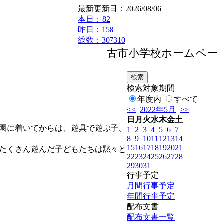
最新更新日：2026/08/06
本日：
82
昨日：158
総数：307310
古市小学校ホームページ
検索対象期間
年度内
すべて
<<
2022年5月
>>
日
月
火
水
木
金
土
園に着いてからは、遊具で遊ぶ子、
1
2
3
4
5
6
7
8
9
10
11
12
13
14
15
16
17
18
19
20
21
たくさん遊んだ子どもたちは黙々と
22
23
24
25
26
27
28
29
30
31
行事予定
月間行事予定
年間行事予定
配布文書
配布文書一覧