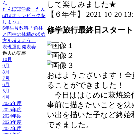
して楽しみました★
ん」
たんぽぽ学級「たん
【６年生】 2021-10-20 13:3
ぽぽオリンピックを
しよう」
修学旅行最終日スタート
6年生算数科「角柱
と円柱の体積の求め
方を考えよう」
表現運動発表会
過去の記事
10月
9月
8月
おはようございます！全
7月
ることができました！
6月
5月
今日ははじめに萩焼絵
4月
2026年度
事前に描きたいことを決
2025年度
い出を描いた子など終始
2024年度
2023年度
できました。
2022年度