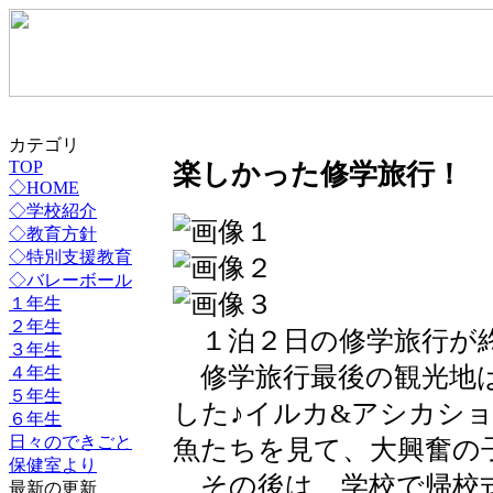
カテゴリ
楽しかった修学旅行！
TOP
◇HOME
◇学校紹介
◇教育方針
◇特別支援教育
◇バレーボール
１年生
２年生
１泊２日の修学旅行が
３年生
修学旅行最後の観光地は
４年生
５年生
した♪イルカ&アシカシ
６年生
日々のできごと
魚たちを見て、大興奮の
保健室より
その後は、学校で帰校
最新の更新