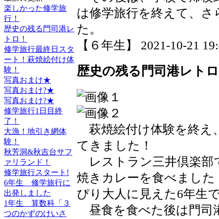
楽しかった修学旅
は修学旅行を終えて、さ
行！
た。
歴史の残る門司港レ
トロ！
【６年生】 2021-10-21 19:4
修学旅行最終日スタ
ート！萩焼絵付け体
歴史の残る門司港レトロ
験！
写真おまけ★
写真おまけ?★
写真おまけ?★
修学旅行1日目終
了！
萩焼絵付け体験を終え
大漁！地引き網体
験！
てきました！
秋芳洞&秋吉台サフ
レストラン三井倶楽部
ァリランド！
修学旅行スタート!
焼きカレーを食べました
6年生 修学旅行に
ぴり大人に見えた6年生で
出発しました
1年生 算数科「３
昼食を食べた後は門司
つのかずのけいさ