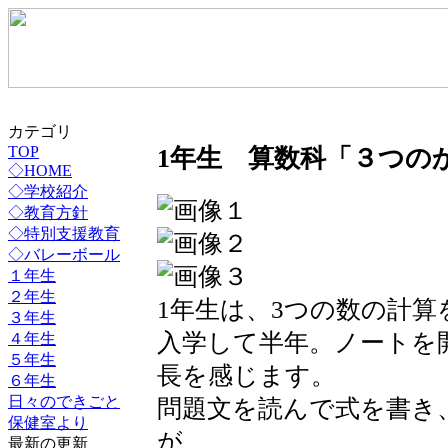
カテゴリ
1年生 算数科「３つの
TOP
◇HOME
◇学校紹介
◇教育方針
◇特別支援教育
◇バレーボール
１年生
２年生
1年生は、3つの数の計
３年生
入学して半年。ノートを
４年生
５年生
長を感じます。
６年生
日々のできごと
問題文を読んで式を書き
保健室より
が、
最新の更新