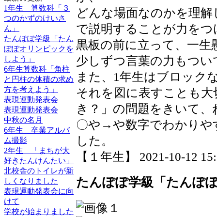
1年生 算数科「３
どんな場面なのかを理解
つのかずのけいさ
で説明することが力をつ
ん」
たんぽぽ学級「たん
黒板の前に立って、一生
ぽぽオリンピックを
少しずつ言葉の力もつい
しよう」
6年生算数科「角柱
また、1年生はブロック
と円柱の体積の求め
方を考えよう」
それを図に表すことも大
表現運動発表会
き？」の問題をきいて、
表現運動発表会
中秋の名月
〇や→や数字でわかりや
6年生 卒業アルバ
した。
ム撮影
2年生 「まちが大
【１年生】 2021-10-12 15:3
好きたんけんたい」
北校舎のトイレが新
たんぽぽ学級「たんぽ
しくなりました
表現運動発表会に向
けて
学校が始まりました