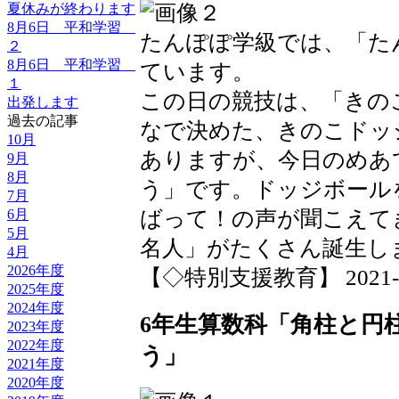
夏休みが終わります
8月6日 平和学習
たんぽぽ学級では、「た
２
8月6日 平和学習
ています。
１
この日の競技は、「きの
出発します
過去の記事
なで決めた、きのこドッ
10月
ありますが、今日のめあ
9月
8月
う」です。ドッジボール
7月
ばって！の声が聞こえて
6月
5月
名人」がたくさん誕生し
4月
2026年度
【◇特別支援教育】 2021-10-1
2025年度
2024年度
6年生算数科「角柱と円
2023年度
2022年度
う」
2021年度
2020年度