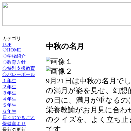
カテゴリ
中秋の名月
TOP
◇HOME
◇学校紹介
◇教育方針
◇特別支援教育
◇バレーボール
9月21日は中秋の名月で
１年生
２年生
の満月が姿を見せ、幻想
３年生
の日に、満月が重なるの
４年生
５年生
栄養教諭がお月見に合わ
６年生
日々のできごと
のクイズを、よく立ち止
保健室より
です。
最新の更新