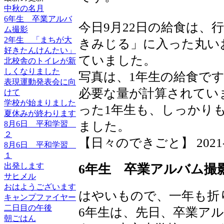
中秋の名月
6年生 卒業アルバ
今日9月22日の給食は、
ム撮影
2年生 「まちが大
きみじる」に入った丸い
好きたんけんたい」
ていました。
北校舎のトイレが新
しくなりました
写真は、1年生の給食で
表現運動発表会に向
必要な量が計算されてい
けて
学校が始まりました
った1年生も、しっかり
夏休みが終わります
8月6日 平和学習
ました。
２
【日々のできごと】 2021-09-
8月6日 平和学習
１
出発します
6年生 卒業アルバム撮
サヒメル
おはようございます
はやいもので、一年も折
キャンプファイヤー
二日目の午後
6年生は、先日、卒業ア
朝ごはん