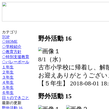
カテゴリ
野外活動 16
TOP
◇HOME
◇学校紹介
◇教育方針
◇特別支援教育
8/1（水）
◇バレーボール
古市小学校に帰着し、解
１年生
２年生
お迎えありがとうござい
３年生
【５年生】 2018-08-01 18:2
４年生
５年生
６年生
野外活動 15
日々のできごと
最新の更新
野外活動 16