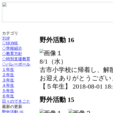
カテゴリ
野外活動 16
TOP
◇HOME
◇学校紹介
◇教育方針
◇特別支援教育
8/1（水）
◇バレーボール
古市小学校に帰着し、解
１年生
２年生
お迎えありがとうござい
３年生
【５年生】 2018-08-01 18:2
４年生
５年生
６年生
野外活動 15
日々のできごと
最新の更新
野外活動 16