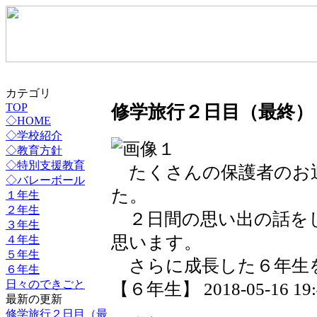
カテゴリ
修学旅行２日目（最終）
TOP
◇HOME
◇学校紹介
◇教育方針
◇特別支援教育
たくさんの保護者のお
◇バレーボール
た。
１年生
２年生
２日間の思い出の話を
３年生
思います。
４年生
５年生
さらに成長した６年生
６年生
日々のできごと
【６年生】 2018-05-16 19:4
最新の更新
修学旅行２日目（最