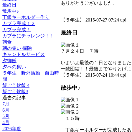
ありがとうございました。
最終日
散歩中♪
丁銀キーホルダー作り
【５年生】 2015-07-27 07:24 up!
カプラ完成！２
カプラ完成！
最終日
カプラにチャレンジ！！
朝食
朝の集い 掃除
７月２４日 ７時
キャンドルサービス
夕御飯
いよいよ最後の１日となりました
夕べの集い
一致団結！！最後までやりとげま
５年生 野外活動 自由時
【５年生】 2015-07-24 10:44 up!
間
飯ごう炊飯 4
散歩中♪
飯ごう炊飯3
過去の記事
7月
6月
5月
１５時
4月
2026年度
丁銀キーホルダーが完成したあ