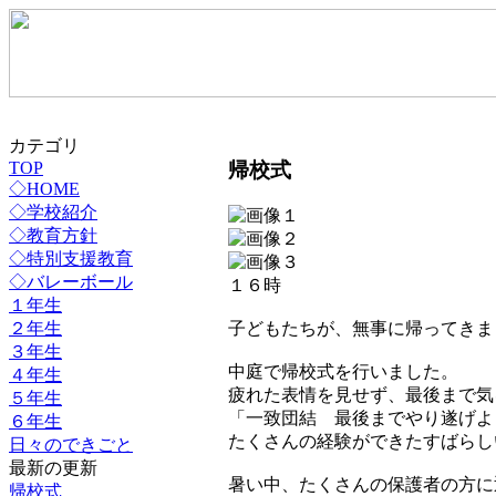
カテゴリ
帰校式
TOP
◇HOME
◇学校紹介
◇教育方針
◇特別支援教育
◇バレーボール
１６時
１年生
２年生
子どもたちが、無事に帰ってきま
３年生
中庭で帰校式を行いました。
４年生
疲れた表情を見せず、最後まで気
５年生
「一致団結 最後までやり遂げよ
６年生
たくさんの経験ができたすばらし
日々のできごと
最新の更新
暑い中、たくさんの保護者の方に
帰校式