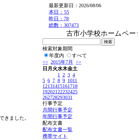
最新更新日：2026/08/06
本日：
55
昨日：78
総数：307473
古市小学校ホームページへ
検索対象期間
年度内
すべて
<<
2015年7月
>>
日
月
火
水
木
金
土
1
2
3
4
5
6
7
8
9
10
11
12
13
14
15
16
17
18
19
20
21
22
23
24
25
26
27
28
29
30
31
行事予定
月間行事予定
年間行事予定
できました。
配布文書
配布文書一覧
携帯サイト