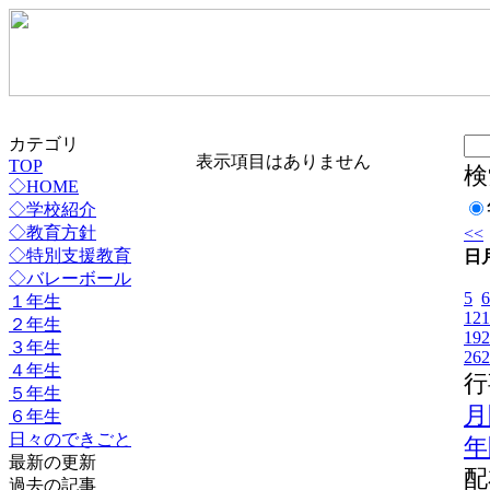
カテゴリ
表示項目はありません
TOP
検
◇HOME
◇学校紹介
◇教育方針
<<
◇特別支援教育
日
◇バレーボール
5
6
１年生
12
1
２年生
19
2
３年生
26
2
４年生
行
５年生
月
６年生
日々のできごと
年
最新の更新
配
過去の記事