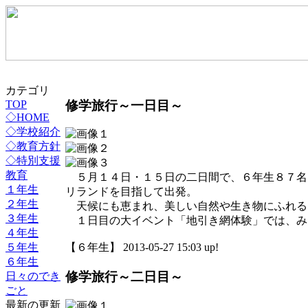
カテゴリ
修学旅行～一日目～
TOP
◇HOME
◇学校紹介
◇教育方針
◇特別支援
教育
５月１４日・１５日の二日間で、６年生８７名
１年生
リランドを目指して出発。
２年生
天候にも恵まれ、美しい自然や生き物にふれる
３年生
１日目の大イベント「地引き網体験」では、み
４年生
５年生
【６年生】 2013-05-27 15:03 up!
６年生
修学旅行～二日目～
日々のでき
ごと
最新の更新