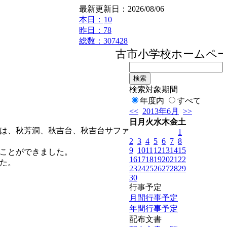
最新更新日：2026/08/06
本日：
10
昨日：78
総数：307428
古市小学校ホームページ
検索対象期間
年度内
すべて
<<
2013年6月
>>
日
月
火
水
木
金
土
は、秋芳洞、秋吉台、秋吉台サファ
1
2
3
4
5
6
7
8
9
10
11
12
13
14
15
ことができました。
16
17
18
19
20
21
22
た。
23
24
25
26
27
28
29
30
行事予定
月間行事予定
年間行事予定
配布文書