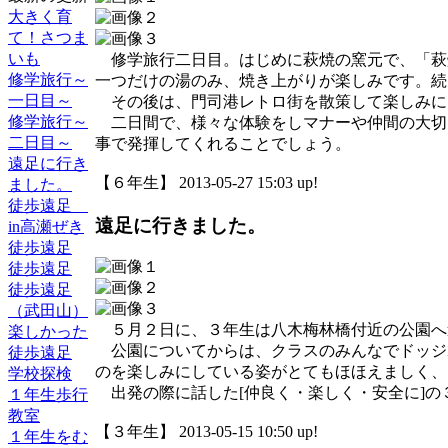
大きく育
て！さつま
いも
修学旅行二日目。はじめに萩焼の窯元で、「萩
修学旅行～
一つだけの湯のみ、焼き上がりが楽しみです。続
一日目～
その後は、門司港レトロ街を散策して楽しみに
修学旅行～
二日間で、様々な体験をしマナーや仲間の大切
二日目～
事で発揮してくれることでしょう。
遠足に行き
【６年生】 2013-05-27 15:03 up!
ました。
徒歩遠足
遠足に行きました。
in高瀬ぜき
徒歩遠足
徒歩遠足
徒歩遠足
（武田山）
５月２日に、３年生は八木梅林橋付近の公園へ
楽しかった
公園についてからは、クラスのみんなでドッジ
徒歩遠足
のを楽しみにしている姿がとてもほほえましく、
学校探検
出発の際に話した[仲良く・楽しく・安全に]の
１年生歩行
教室
【３年生】 2013-05-15 10:50 up!
１年生をむ