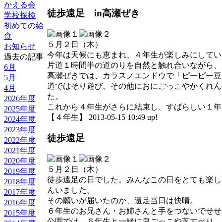
かえる会
徒歩遠足 in高瀬ぜき
学校探検
初めての給
食
５月２日（木）
お知らせ
今年は天候にも恵まれ、４年生が楽しみにしてい
過去の記事
片道１時間半の道のりを自然と触れ合いながら、
6月
高瀬ぜきでは、カラスノエンドウで「ピーピー豆
5月
道ではそり遊び、その他におにごっこやかくれん
4月
た。
2026年度
これから４年生がさらに結束し、すばらしい１年
2025年度
【４年生】 2013-05-15 10:49 up!
2024年度
2023年度
徒歩遠足
2022年度
2021年度
2020年度
５月２日（木）
2019年度
徒歩遠足の日でした。みんなこの日をとても楽し
2018年度
んいました。
2017年度
その願いが届いたのか、遠足当日は快晴。
2016年度
６年生のお兄さん・お姉さんと手をつないでせせ
2015年度
公園では、６年生と一緒に鬼ごっこや芝すべり、