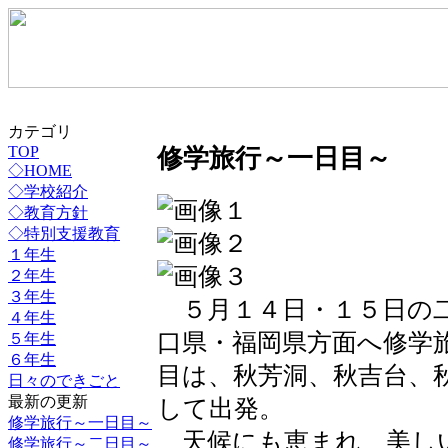
カテゴリ
修学旅行～一日目～
TOP
◇HOME
◇学校紹介
◇教育方針
◇特別支援教育
１年生
２年生
３年生
５月１４日・１５日の二
４年生
口県・福岡県方面へ修学
５年生
６年生
目は、秋芳洞、秋吉台、
日々のできごと
最新の更新
して出発。
修学旅行～一日目～
天候にも恵まれ、美し
修学旅行～二日目～