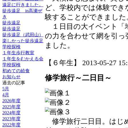
遠足に行きました。
ど、学校内では体験でき
徒歩遠足 in高瀬ぜ
験することができました
き
徒歩遠足
１日目の大イベント「
徒歩遠足
の力を合わせて網を引っ
徒歩遠足（武田山）
楽しかった徒歩遠足
ました。
学校探検
１年生歩行教室
１年生をむかえる会
【６年生】 2013-05-27 15:0
学校探検
初めての給食
修学旅行～二日目～
お知らせ
過去の記事
5月
4月
2026年度
2025年度
2024年度
2023年度
修学旅行二日目。はじめ
2022年度