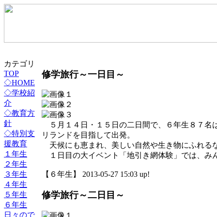
カテゴリ
修学旅行～一日目～
TOP
◇HOME
◇学校紹
介
◇教育方
針
５月１４日・１５日の二日間で、６年生８７名は
◇特別支
リランドを目指して出発。
援教育
天候にも恵まれ、美しい自然や生き物にふれるな
１年生
１日目の大イベント「地引き網体験」では、みん
２年生
３年生
【６年生】 2013-05-27 15:03 up!
４年生
修学旅行～二日目～
５年生
６年生
日々ので