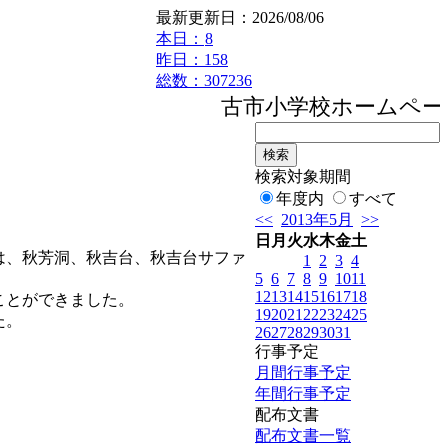
最新更新日：2026/08/06
本日：
8
昨日：158
総数：307236
古市小学校ホームページ
検索対象期間
年度内
すべて
<<
2013年5月
>>
日
月
火
水
木
金
土
は、秋芳洞、秋吉台、秋吉台サファ
1
2
3
4
5
6
7
8
9
10
11
12
13
14
15
16
17
18
ことができました。
19
20
21
22
23
24
25
た。
26
27
28
29
30
31
行事予定
月間行事予定
年間行事予定
配布文書
配布文書一覧