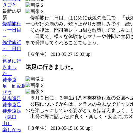
きごと
最新の更
新
修学旅行二日目。はじめに萩焼の窯元で、「萩焼
修学旅行
一つだけの湯のみ、焼き上がりが楽しみです。続
～一日目
その後は、門司港レトロ街を散策して楽しみにし
～
二日間で、様々な体験をしマナーや仲間の大切さ
修学旅行
事で発揮してくれることでしょう。
～二日目
【６年生】 2013-05-27 15:03 up!
～
遠足に行
遠足に行きました。
きまし
た。
徒歩遠
足 in高瀬
ぜき
５月２日に、３年生は八木梅林橋付近の公園へ
徒歩遠足
公園についてからは、クラスのみんなでドッジボ
徒歩遠足
のを楽しみにしている姿がとてもほほえましく、
徒歩遠足
出発の際に話した[仲良く・楽しく・安全に]の
（武田
山）
【３年生】 2013-05-15 10:50 up!
楽しかっ