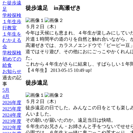
た徒歩遠
徒歩遠足 in高瀬ぜき
足
学校探検
１年生歩
５月２日（木）
行教室
今年は天候にも恵まれ、４年生が楽しみにしてい
１年生を
片道１時間半の道のりを自然と触れ合いながら、
むかえる
高瀬ぜきでは、カラスノエンドウで「ピーピー豆
会
道ではそり遊び、その他におにごっこやかくれん
学校探検
た。
初めての
これから４年生がさらに結束し、すばらしい１年
給食
【４年生】 2013-05-15 10:49 up!
お知らせ
過去の記
徒歩遠足
事
5月
4月
５月２日（木）
2026年度
徒歩遠足の日でした。みんなこの日をとても楽し
2025年度
んいました。
2024年度
その願いが届いたのか、遠足当日は快晴。
2023年度
６年生のお兄さん・お姉さんと手をつないでせせ
2022年度
公園では、６年生と一緒に鬼ごっこや芝すべり、