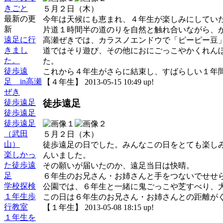
きごと
５月２日（木）
最新の更
今年は天候にも恵まれ、４年生が楽しみにしてい
新
片道１時間半の道のりを自然と触れ合いながら、
遠足に行
高瀬ぜきでは、カラスノエンドウで「ピーピー豆
きまし
道ではそり遊び、その他におにごっこやかくれん
た。
た。
徒歩遠
これから４年生がさらに結束し、すばらしい１年
足 in高瀬
【４年生】 2013-05-15 10:49 up!
ぜき
徒歩遠足
徒歩遠足
徒歩遠足
徒歩遠足
（武田
５月２日（木）
山）
徒歩遠足の日でした。みんなこの日をとても楽し
楽しかっ
んいました。
た徒歩遠
その願いが届いたのか、遠足当日は快晴。
足
６年生のお兄さん・お姉さんと手をつないでせせ
学校探検
公園では、６年生と一緒に鬼ごっこや芝すべり、
１年生歩
この日は６年生のお兄さん・お姉さんとの距離が
行教室
【１年生】 2013-05-08 18:15 up!
１年生を