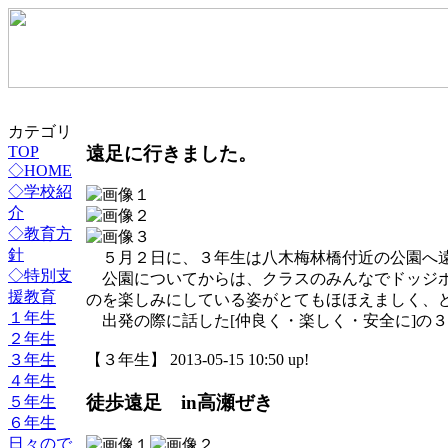
カテゴリ
遠足に行きました。
TOP
◇HOME
◇学校紹
介
◇教育方
針
５月２日に、３年生は八木梅林橋付近の公園へ
◇特別支
公園についてからは、クラスのみんなでドッジボ
援教育
のを楽しみにしている姿がとてもほほえましく、
１年生
出発の際に話した[仲良く・楽しく・安全に]の
２年生
３年生
【３年生】 2013-05-15 10:50 up!
４年生
徒歩遠足 in高瀬ぜき
５年生
６年生
日々ので