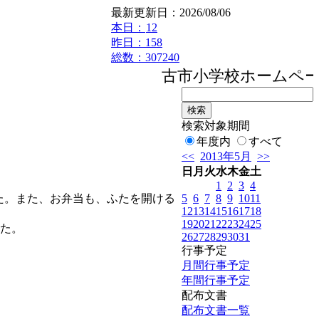
最新更新日：2026/08/06
本日：
12
昨日：158
総数：307240
古市小学校ホームペー
検索対象期間
年度内
すべて
<<
2013年5月
>>
日
月
火
水
木
金
土
1
2
3
4
5
6
7
8
9
10
11
た。また、お弁当も、ふたを開ける
12
13
14
15
16
17
18
19
20
21
22
23
24
25
した。
26
27
28
29
30
31
行事予定
月間行事予定
年間行事予定
配布文書
配布文書一覧