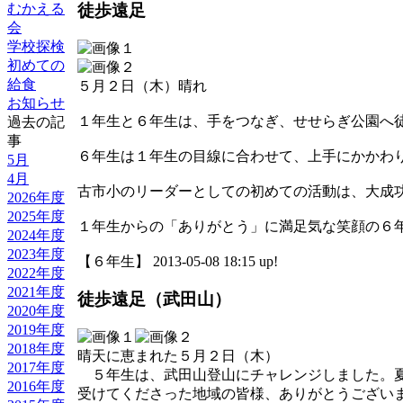
むかえる
徒歩遠足
会
学校探検
初めての
給食
５月２日（木）晴れ
お知らせ
１年生と６年生は、手をつなぎ、せせらぎ公園へ
過去の記
事
６年生は１年生の目線に合わせて、上手にかかわ
5月
4月
古市小のリーダーとしての初めての活動は、大成
2026年度
2025年度
１年生からの「ありがとう」に満足気な笑顔の６
2024年度
2023年度
【６年生】 2013-05-08 18:15 up!
2022年度
2021年度
徒歩遠足（武田山）
2020年度
2019年度
2018年度
晴天に恵まれた５月２日（木）
2017年度
５年生は、武田山登山にチャレンジしました。夏
2016年度
受けてくださった地域の皆様、ありがとうござい