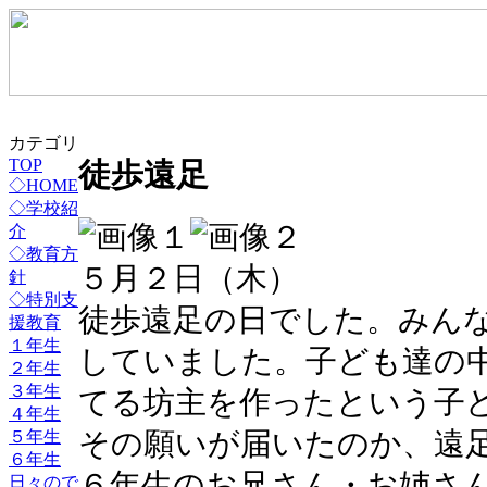
カテゴリ
TOP
徒歩遠足
◇HOME
◇学校紹
介
◇教育方
５月２日（木）
針
◇特別支
徒歩遠足の日でした。みん
援教育
１年生
していました。子ども達の
２年生
３年生
てる坊主を作ったという子
４年生
５年生
その願いが届いたのか、遠
６年生
６年生のお兄さん・お姉さ
日々ので