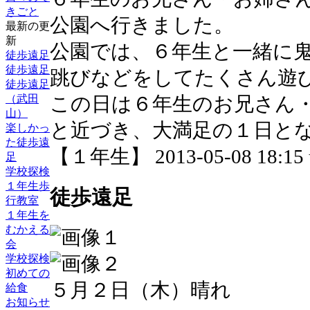
きごと
公園へ行きました。
最新の更
新
公園では、６年生と一緒に
徒歩遠足
徒歩遠足
跳びなどをしてたくさん遊
徒歩遠足
（武田
この日は６年生のお兄さん
山）
と近づき、大満足の１日と
楽しかっ
た徒歩遠
【１年生】 2013-05-08 18:15 
足
学校探検
１年生歩
徒歩遠足
行教室
１年生を
むかえる
会
学校探検
初めての
５月２日（木）晴れ
給食
お知らせ