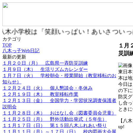
八木小学校は「笑顔いっぱい！あいさつい
カテゴリ
１月
TOP
八木っ子Web日記
災訓
最新の更新
１月２０日（月） 広島県一斉防災訓練
１月９日（木） 生活リズムカレンダー
東日本
１月７日（火） 学校朝会・授業開始（教室移転のお
本は地
知らせ）
今日は
１２月２４日（火） 個人懇談会・冬休み
の下に
１２月１９日（木） 教室移転作業
防災グ
１２月１３日（金） 全国学力・学習状況調査保護者
し合っ
説明会
ときに
１１月２８日（木） おはなし会（図書委員会児童）
１１月２５日（月） 野外活動出発式（５年生）
【八木っ子
１１月１７日（日） 第１５回八木ふれあい祭り
up!
１１月１１日（月）～１７日（日） 校内図画大会展