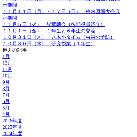
示期間
１１月１１日（月）～１７日（日） 校内図画大会展
示期間
１１月５日（火） 児童朝会（後期役員紹介）
１１月１日（金） １年生と６年生の交流
１０月３１日（木） 八木小タイム（虫歯の予防）
１０月３０日（水） 研究授業（１年生）
過去の記事
1月
12月
11月
10月
9月
8月
7月
6月
5月
4月
2026年度
2025年度
2024年度