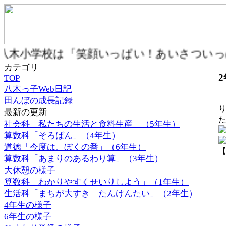
八木小学校は「笑顔いっぱい！あいさつい
カテゴリ
TOP
八木っ子Web日記
田んぼの成長記録
最新の更新
社会科「私たちの生活と食料生産」（5年生）
算数科「そろばん」（4年生）
道徳「今度は、ぼくの番」（6年生）
【
算数科「あまりのあるわり算」（3年生）
大休憩の様子
算数科「わかりやすくせいりしよう」（1年生）
生活科「まちが大すき たんけんたい」（2年生）
4年生の様子
6年生の様子