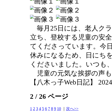
毎月25日には、老人ク
立ち、登校する児童の安
てくださっています。今日
休みになるため、日にち
くださいました。いつも
児童の元気な挨拶の声も
【八木っ子Web日記】 2024-07-
2 / 26 ページ
1
2
3
4
5
6
7
8
9
10
｜
次へ>>