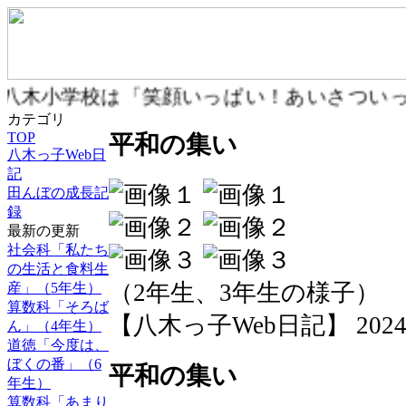
八木小学校は「笑顔いっぱい！あいさついっ
カテゴリ
TOP
平和の集い
八木っ子Web日
記
田んぼの成長記
録
最新の更新
社会科「私たち
の生活と食料生
（2年生、3年生の様子）
産」（5年生）
算数科「そろば
【八木っ子Web日記】 2024-08-
ん」（4年生）
道徳「今度は、
ぼくの番」（6
平和の集い
年生）
算数科「あまり