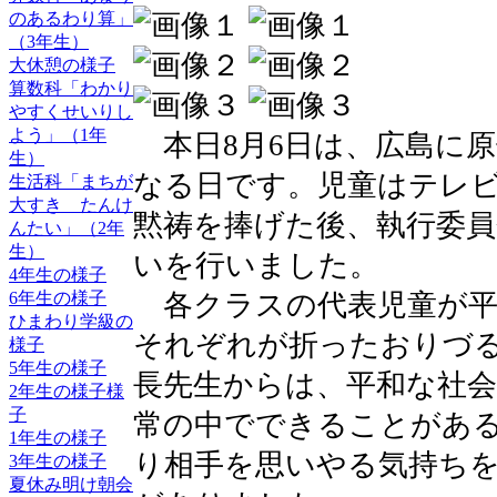
のあるわり算」
（3年生）
大休憩の様子
算数科「わかり
やすくせいりし
よう」（1年
本日8月6日は、広島に原
生）
なる日です。児童はテレ
生活科「まちが
大すき たんけ
黙祷を捧げた後、執行委
んたい」（2年
生）
いを行いました。
4年生の様子
各クラスの代表児童が平
6年生の様子
ひまわり学級の
それぞれが折ったおりづ
様子
5年生の様子
長先生からは、平和な社
2年生の様子様
子
常の中でできることがあ
1年生の様子
り相手を思いやる気持ち
3年生の様子
夏休み明け朝会