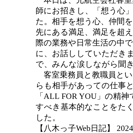
本日は、元航空会社客室
師にお招きし、「想う心
た。相手を想う心、仲間
先にある満足、満足を超
際の業務や日常生活の中
に、お話ししていただき
で、みんな涙しながら聞
客室乗務員と教職員とい
らも相手があっての仕事
「ALL FOR YOU」の
すべき基本的なことをた
した。
【八木っ子Web日記】 2024-07-