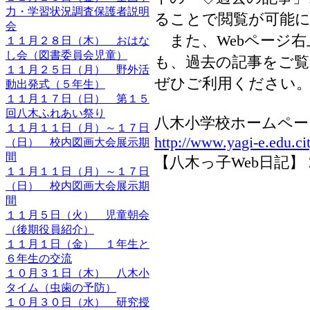
力・学習状況調査保護者説明
ることで閲覧が可能
会
また、Webページ右
１１月２８日（木） おはな
し会（図書委員会児童）
も、過去の記事をご
１１月２５日（月） 野外活
ぜひご利用ください
動出発式（５年生）
１１月１７日（日） 第１５
回八木ふれあい祭り
八木小学校ホームペー
１１月１１日（月）～１７日
http://www.yagi-e.edu.ci
（日） 校内図画大会展示期
間
【八木っ子Web日記】 2013-
１１月１１日（月）～１７日
（日） 校内図画大会展示期
間
１１月５日（火） 児童朝会
（後期役員紹介）
１１月１日（金） １年生と
６年生の交流
１０月３１日（木） 八木小
タイム（虫歯の予防）
１０月３０日（水） 研究授