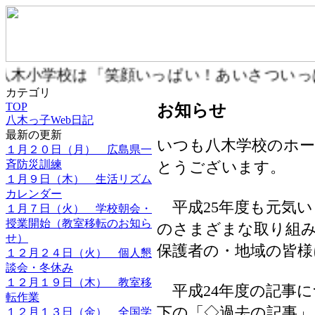
八木小学校は「笑顔いっぱい！あいさつい
カテゴリ
TOP
お知らせ
八木っ子Web日記
最新の更新
いつも八木学校のホ
１月２０日（月） 広島県一
斉防災訓練
とうございます。
１月９日（木） 生活リズム
カレンダー
平成25年度も元気い
１月７日（火） 学校朝会・
授業開始（教室移転のお知ら
のさまざまな取り組み
せ）
保護者の・地域の皆
１２月２４日（火） 個人懇
談会・冬休み
１２月１９日（木） 教室移
平成24年度の記事に
転作業
下の「◇過去の記事
１２月１３日（金） 全国学