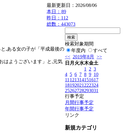
最新更新日：2026/08/06
本日：
89
昨日：112
総数：443073
検索対象期間
と,ある女の子が「平成最後の
年度内
すべて
<<
2019年8月
>>
おはようございます」と,元気
日
月
火
水
木
金
土
1
2
3
。
4
5
6
7
8
9
10
11
12
13
14
15
16
17
18
19
20
21
22
23
24
25
26
27
28
29
30
31
行事予定
月間行事予定
年間行事予定
リンク
新規カテゴリ