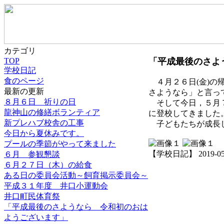
カテゴリ
TOP
「平成最後のさよ
学校日記
食のページ
４月２６日(金)の
最新の更新
さようなら」と言って,
８月６日 祈りの日
そして今日，５月７
龍神山の修繕ボランティア
に登校してきました
新プレハブ校舎の工事
子どもたちが成長し
今日から夏休みです。
プールの季節がやって来ました
【学校日記】 2019-05-07
６月 参観懇談
６月２７日（木）の給食
ある日の委員会活動～飼育掲示委員会～
平成３１年度 井口小運動会
井口町民体育祭
「平成最後のさようなら 令和初のおは
ようございます」