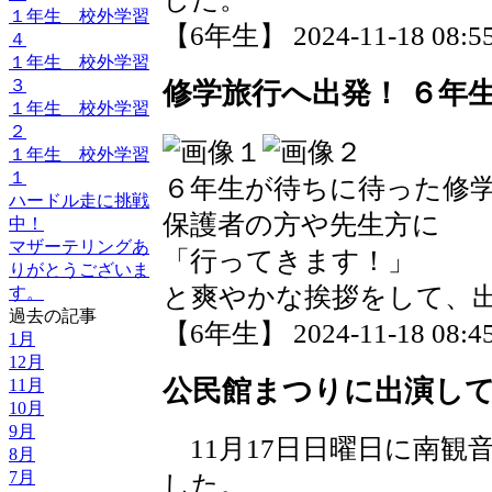
１年生 校外学習
【6年生】 2024-11-18 08:55
４
１年生 校外学習
３
修学旅行へ出発！ ６年
１年生 校外学習
２
１年生 校外学習
１
６年生が待ちに待った修
ハードル走に挑戦
保護者の方や先生方に
中！
マザーテリングあ
「行ってきます！」
りがとうございま
と爽やかな挨拶をして、
す。
過去の記事
【6年生】 2024-11-18 08:45
1月
12月
公民館まつりに出演し
11月
10月
9月
11月17日日曜日に南観
8月
7月
した。