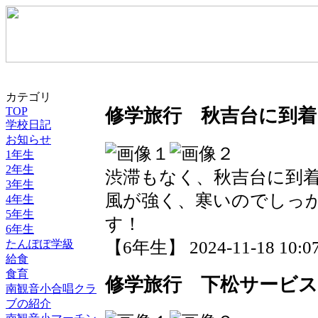
カテゴリ
TOP
修学旅行 秋吉台に到着
学校日記
お知らせ
1年生
2年生
渋滞もなく、秋吉台に到
3年生
風が強く、寒いのでしっ
4年生
5年生
す！
6年生
【6年生】 2024-11-18 10:07
たんぽぽ学級
給食
食育
修学旅行 下松サービ
南観音小合唱クラ
ブの紹介