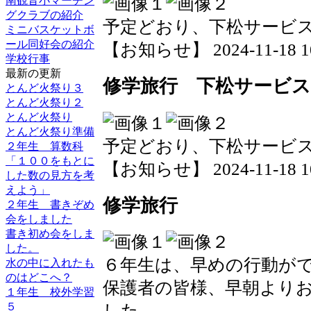
南観音小マーチン
グクラブの紹介
予定どおり、下松サービ
ミニバスケットボ
ール同好会の紹介
【お知らせ】 2024-11-18 10:
学校行事
最新の更新
修学旅行 下松サービ
とんど火祭り３
とんど火祭り２
とんど火祭り
とんど火祭り準備
予定どおり、下松サービ
２年生 算数科
「１００をもとに
【お知らせ】 2024-11-18 10:
した数の見方を考
えよう」
修学旅行
２年生 書きぞめ
会をしました
書き初め会をしま
した。
６年生は、早めの行動が
水の中に入れたも
のはどこへ？
保護者の皆様、早朝より
１年生 校外学習
５
した。