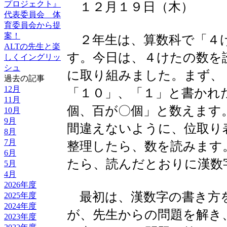
１２月１９日（木）
プロジェクト』
代表委員会 体
育委員会から提
案！
２年生は、算数科で「４
ALTの先生と楽
す。今日は、４けたの数を
しくイングリッ
シュ
に取り組みました。まず、
過去の記事
12月
「１０」、「１」と書かれ
11月
個、百が〇個」と数えます
10月
9月
間違えないように、位取り
8月
7月
整理したら、数を読みます
6月
たら、読んだとおりに漢数
5月
4月
2026年度
最初は、漢数字の書き方
2025年度
2024年度
が、先生からの問題を解き
2023年度