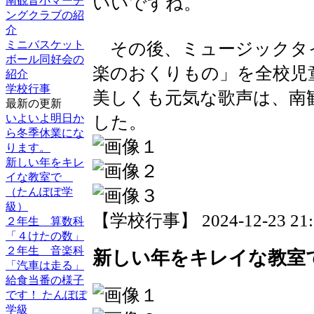
いいですね。
南観音小マーチ
ングクラブの紹
介
その後、ミュージックタ
ミニバスケット
ボール同好会の
楽のおくりもの」を全校児
紹介
学校行事
美しくも元気な歌声は、南
最新の更新
した。
いよいよ明日か
ら冬季休業にな
ります。
新しい年をキレ
イな教室で
（たんぽぽ学
級）
【学校行事】 2024-12-23 21:1
２年生 算数科
「４けたの数」
２年生 音楽科
新しい年をキレイな教室
「汽車は走る」
給食当番の様子
です！ たんぽぽ
学級