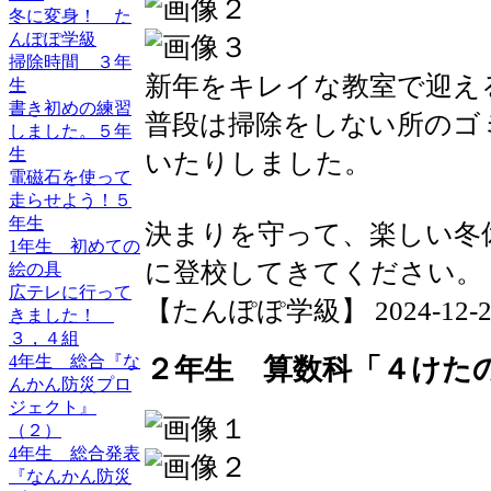
冬に変身！ た
んぽぽ学級
掃除時間 ３年
新年をキレイな教室で迎え
生
書き初めの練習
普段は掃除をしない所のゴ
しました。５年
生
いたりしました。
電磁石を使って
走らせよう！５
年生
決まりを守って、楽しい冬
1年生 初めての
に登校してきてください。
絵の具
広テレに行って
【たんぽぽ学級】 2024-12-23 2
きました！
３，４組
4年生 総合『な
２年生 算数科「４けた
んかん防災プロ
ジェクト』
（２）
4年生 総合発表
『なんかん防災