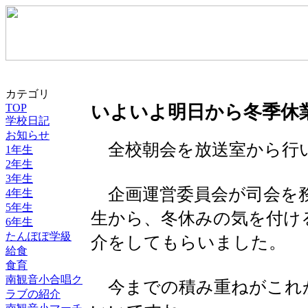
カテゴリ
TOP
いよいよ明日から冬季休
学校日記
お知らせ
全校朝会を放送室から行
1年生
2年生
3年生
企画運営委員会が司会を務
4年生
5年生
生から、冬休みの気を付け
6年生
たんぽぽ学級
介をしてもらいました。
給食
食育
南観音小合唱ク
今までの積み重ねがこれか
ラブの紹介