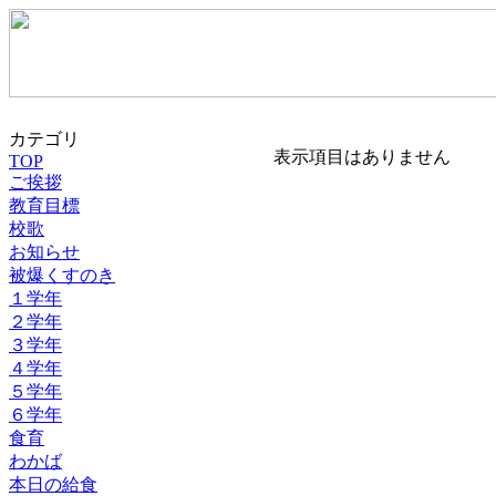
カテゴリ
表示項目はありません
TOP
ご挨拶
教育目標
校歌
お知らせ
被爆くすのき
１学年
２学年
３学年
４学年
５学年
６学年
食育
わかば
本日の給食