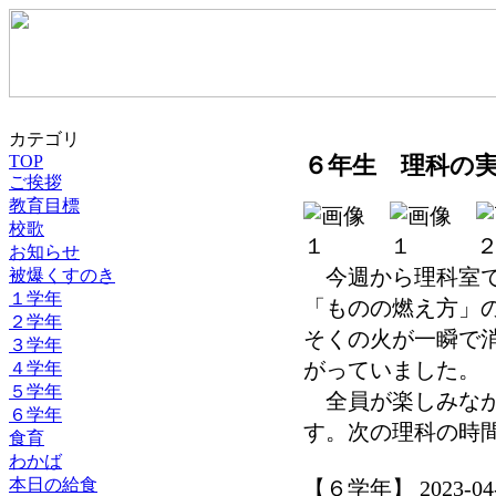
カテゴリ
TOP
６年生 理科の
ご挨拶
教育目標
校歌
お知らせ
今週から理科室で
被爆くすのき
１学年
「ものの燃え方」
２学年
そくの火が一瞬で
３学年
がっていました。
４学年
５学年
全員が楽しみなが
６学年
す。次の理科の時
食育
わかば
本日の給食
【６学年】 2023-04-21