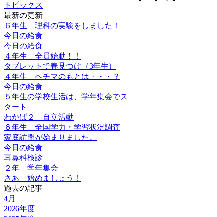
トピックス
最新の更新
６年生 理科の実験をしました！
今日の給食
今日の給食
４年生！全員始動！！
タブレットで春見つけ（3年生）
４年生 ヘチマのもとは・・・？
今日の給食
５年生の学校生活は、学年集会でス
タート！
わかば２ 自立活動
６年生 全国学力・学習状況調査
家庭訪問が始まりました。
今日の給食
耳鼻科検診
２年 学年集会
さあ 始めましょう！
過去の記事
4月
2026年度