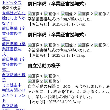
トピックス
前日準備（卒業証書授与式）
最新の更新
今年はどんな
絵にしようか
卒業証書授与式の準備が整いました。
な？！
【お知らせ】 2025-03-18 17:57 up!
前日準備（卒
業証書授与
前日準備（卒業証書授与式）
式）
前日準備（卒
業証書授与
卒業証書授与式の準備が整いました。
式）
【お知らせ】 2025-03-18 17:53 up!
前日準備（卒
業証書授与
自立活動の様子
式）
自立活動の様
子
ミニ逃走中
自立活動の時間に、お楽しみ会をしました。
朝読み聞かせ
るために、1．約束を守る。2．落ち着く。3
おもちゃラン
し、楽しいお楽しみ会になりました。
ド
【わかば】 2025-03-18 09:34 up!
自立活動