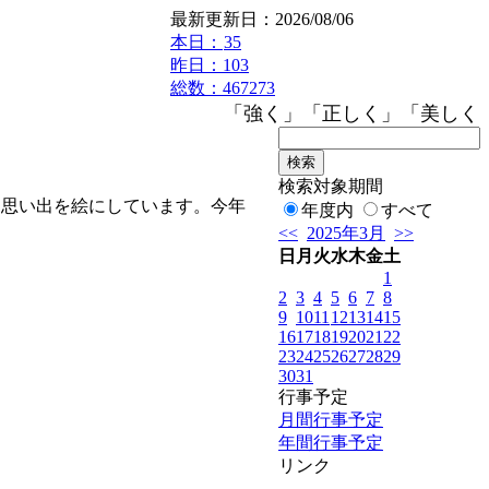
最新更新日：2026/08/06
本日：
35
昨日：103
総数：467273
「強く」「正しく」「美しく」 
検索対象期間
な思い出を絵にしています。今年
年度内
すべて
<<
2025年3月
>>
日
月
火
水
木
金
土
1
2
3
4
5
6
7
8
9
10
11
12
13
14
15
16
17
18
19
20
21
22
23
24
25
26
27
28
29
30
31
行事予定
月間行事予定
年間行事予定
リンク