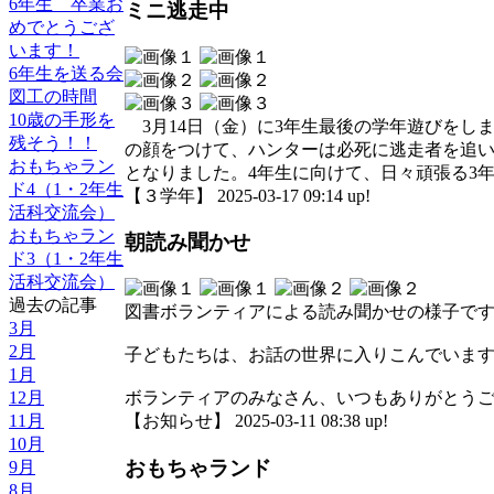
6年生 卒業お
ミニ逃走中
めでとうござ
います！
6年生を送る会
図工の時間
10歳の手形を
3月14日（金）に3年生最後の学年遊びをし
残そう！！
の顔をつけて、ハンターは必死に逃走者を追い
おもちゃラン
となりました。4年生に向けて、日々頑張る3
ド4（1・2年生
【３学年】 2025-03-17 09:14 up!
活科交流会）
おもちゃラン
朝読み聞かせ
ド3（1・2年生
活科交流会）
過去の記事
図書ボランティアによる読み聞かせの様子で
3月
2月
子どもたちは、お話の世界に入りこんでいま
1月
12月
ボランティアのみなさん、いつもありがとう
11月
【お知らせ】 2025-03-11 08:38 up!
10月
おもちゃランド
9月
8月