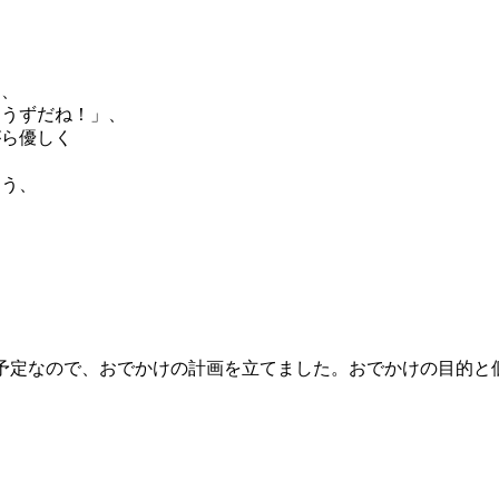
と、
ょうずだね！」、
がら優しく
よう、
。
る予定なので、おでかけの計画を立てました。おでかけの目的と