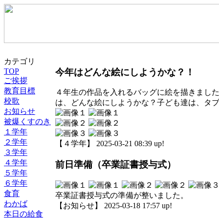
カテゴリ
今年はどんな絵にしようかな？！
TOP
ご挨拶
教育目標
４年生の作品を入れるバッグに絵を描きまし
校歌
は、どんな絵にしようかな？子ども達は、タ
お知らせ
被爆くすのき
１学年
２学年
【４学年】 2025-03-21 08:39 up!
３学年
４学年
前日準備（卒業証書授与式）
５学年
６学年
食育
卒業証書授与式の準備が整いました。
わかば
【お知らせ】 2025-03-18 17:57 up!
本日の給食