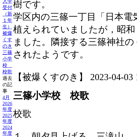
入学
樹です。
受付
（新
学区内の三篠一丁目「日本電
１年
生）
植えられていましたが，昭和
被爆
ました。隣接する三篠神社の
くす
のき
されたようです。
三篠
小学
校
校歌
【被爆くすのき】 2023-04-03 11
過去
の記
事
三篠小学校 校歌
4月
2026
年度
校歌
2025
年度
2024
年度
１ 朝夕見上げる 三滝山