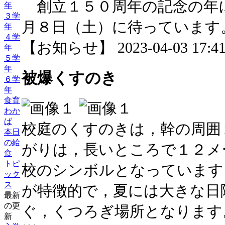
創立１５０周年の記念の年
年
３学
月８日（土）に待っています
年
４学
【お知らせ】 2023-04-03 17:41 
年
５学
年
被爆くすのき
６学
年
食育
わか
ば
校庭のくすのきは，幹の周囲
本日
の給
がりは，長いところで１２メ
食
トピ
校のシンボルとなっています
ック
ス
が特徴的で，夏には大きな日
最新
の更
ぐ，くつろぎ場所となります
新