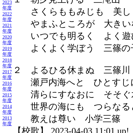
2023
年度
さくらももみじも 美し
2022
年度
やまふところが 大きい
2021
年度
いつでも明るく よく遊
2020
年度
よくよく学ぼう 三篠の
2019
年度
2018
年度
２ よるひる休まぬ 三篠川
2017
年度
瀬戸内海へと ひとすじ
2016
年度
清らにすなおに そそぐ
2015
年度
世界の海にも つらなる
2014
年度
教えは尊い 小学三篠
2013
年度
【校歌】 2023-04-03 11:01 up!