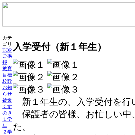
カテ
入学受付（新１年生）
ゴリ
TOP
ご挨
拶
教育
目標
校歌
お知
らせ
新１年生の、入学受付を行
被爆
くす
保護者の皆様、お忙しい中
のき
１学
た。
年
２学