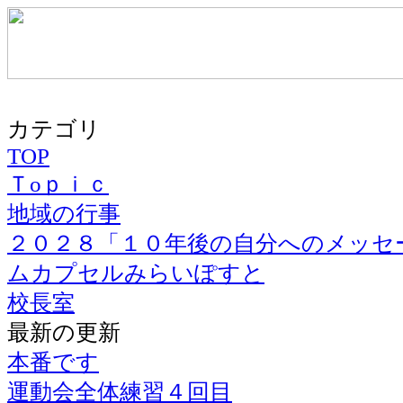
カテゴリ
TOP
Ｔoｐｉｃ
地域の行事
２０２８「１０年後の自分へのメッセ
ムカプセルみらいぽすと
校長室
最新の更新
本番です
運動会全体練習４回目