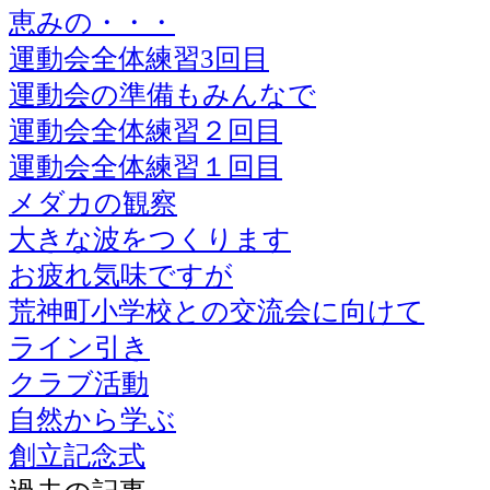
恵みの・・・
運動会全体練習3回目
運動会の準備もみんなで
運動会全体練習２回目
運動会全体練習１回目
メダカの観察
大きな波をつくります
お疲れ気味ですが
荒神町小学校との交流会に向けて
ライン引き
クラブ活動
自然から学ぶ
創立記念式