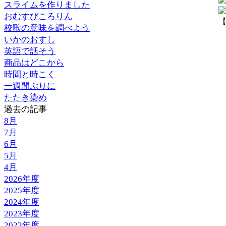
スライムを作りました
おむすびころりん
【
校歌の意味を調べよう
いかのおすし
英語で話そう
商品はどこから
時間と時こく
一週間ぶりに
たたき染め
過去の記事
8月
7月
6月
5月
4月
2026年度
2025年度
2024年度
2023年度
2022年度