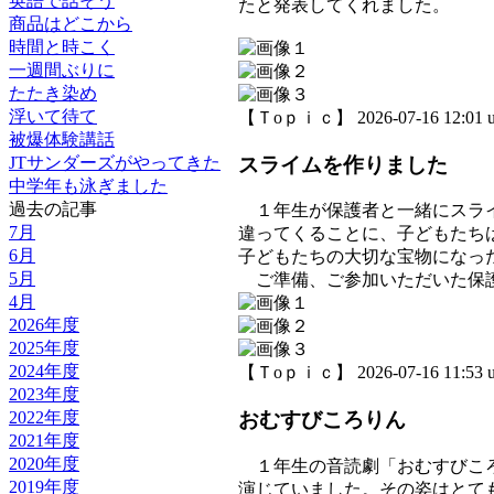
英語で話そう
たと発表してくれました。
商品はどこから
時間と時こく
一週間ぶりに
たたき染め
浮いて待て
【Ｔoｐｉｃ】 2026-07-16 12:01 u
被爆体験講話
スライムを作りました
JTサンダーズがやってきた
中学年も泳ぎました
過去の記事
１年生が保護者と一緒にスライ
7月
違ってくることに、子どもたち
6月
子どもたちの大切な宝物になっ
5月
ご準備、ご参加いただいた保護
4月
2026年度
2025年度
2024年度
【Ｔoｐｉｃ】 2026-07-16 11:53 u
2023年度
2022年度
おむすびころりん
2021年度
2020年度
１年生の音読劇「おむすびころ
2019年度
演じていました。その姿はとて