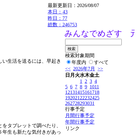
最新更新日：2026/08/07
本日：
43
昨日：77
総数：246753
みんなでめざす 元宇
検索対象期間
しい生活を送るには、早起き
年度内
すべて
<<
2026年7月
>>
日
月
火
水
木
金
土
1
2
3
4
5
6
7
8
9
10
11
12
13
14
15
16
17
18
19
20
21
22
23
24
25
26
27
28
29
30
31
行事予定
月間行事予定
年間行事予定
とをタブレットで調べたり、
リンク
６年生も新たな気付きがあっ