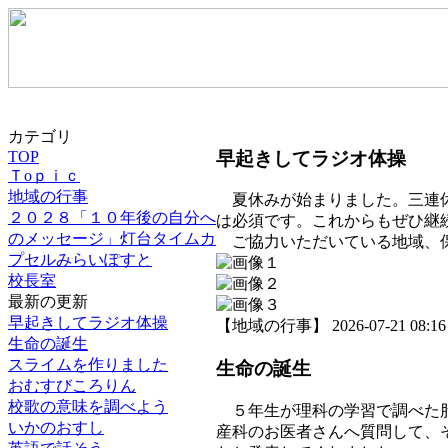
カテゴリ
早起きしてラジオ体操
TOP
Ｔoｐｉｃ
地域の行事
夏休みが始まりました。三連休
２０２８「１０年後の自分へ
は必須です。これからもぜひ継
のメッセージ」灯台タイムカ
ご協力いただいている地域、保
プセルみらいぽすと
校長室
最新の更新
早起きしてラジオ体操
【地域の行事】 2026-07-21 08:16 
生命の誕生
スライムを作りました
生命の誕生
おむすびころりん
校歌の意味を調べよう
５年生が理科の学習で調べた胎
いかのおすし
産科のお医者さんへ質問して、