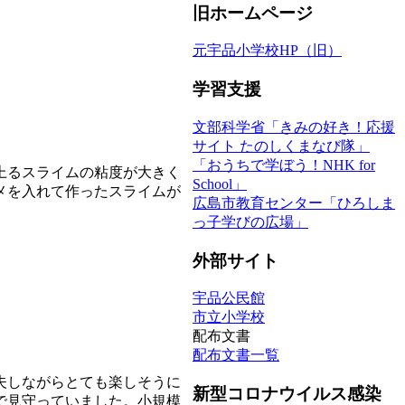
旧ホームページ
元宇品小学校HP（旧）
学習支援
文部科学省「きみの好き！応援
サイト たのしくまなび隊」
「おうちで学ぼう！NHK for
上るスライムの粘度が大きく
School」
メを入れて作ったスライムが
広島市教育センター「ひろしま
っ子学びの広場」
外部サイト
宇品公民館
市立小学校
配布文書
配布文書一覧
夫しながらとても楽しそうに
新型コロナウイルス感染
で見守っていました。小規模