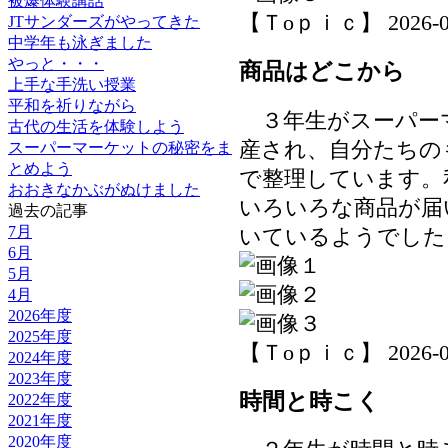
被爆体験講話
【Ｔoｐｉｃ】 2026-07-0
JTサンダーズがやってきた
中学年も泳ぎました
やっと・・・
商品はどこから
上手な手洗い授業
平和を祈りながら
３年生がスーパー
古代の生活を体験しよう
産され、自分たちの
スーパーマーケットの秘密をま
とめよう
で整理しています。
おおきなかぶがぬけました
いろいろな商品が届
過去の記事
7月
いているようでした
6月
5月
4月
2026年度
2025年度
【Ｔoｐｉｃ】 2026-07-0
2024年度
2023年度
時間と時こく
2022年度
2021年度
2020年度