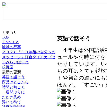
カテゴリ
英語で話そう
TOP
Ｔoｐｉｃ
地域の行事
４年生は外国語活
２０２８「１０年後の自分への
ュールや何時に何を
メッセージ」灯台タイムカプセ
ルみらいぽすと
たりしています。い
校長室
ちの耳はとても鋭敏
最新の更新
英語で話そう
トや発音の違いにも
商品はどこから
ほんと、「すごい」
時間と時こく
一週間ぶりに
たたき染め
浮いて待て