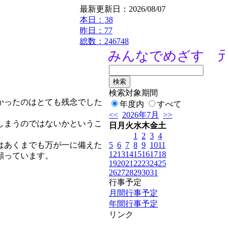
最新更新日：2026/08/07
本日：
38
昨日：77
総数：246748
みんなでめざす 元宇
検索対象期間
かったのはとても残念でした
年度内
すべて
<<
2026年7月
>>
しまうのではないかというこ
日
月
火
水
木
金
土
1
2
3
4
5
6
7
8
9
10
11
はあくまでも万が一に備えた
12
13
14
15
16
17
18
願っています。
19
20
21
22
23
24
25
26
27
28
29
30
31
行事予定
月間行事予定
年間行事予定
リンク