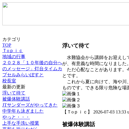
カテゴリ
浮いて待て
TOP
Ｔoｐｉｃ
地域の行事
水難協会から講師をお迎えして
２０２８「１０年後の自分へ
が、有意義な時間になりました
のメッセージ」灯台タイムカ
ただ心配なことがあります。今
プセルみらいぽすと
とです。
校長室
これから夏に向けて、海や川、
最新の更新
ものです。できる限り危険な場
浮いて待て
被爆体験講話
JTサンダーズがやってきた
中学年も泳ぎました
【Ｔoｐｉｃ】 2026-07-03 13:33 u
やっと・・・
上手な手洗い授業
被爆体験講話