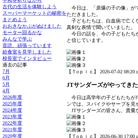
平和を祈りながら
古代の生活を体験しよう
今日は、「原爆の子の像」がで
スーパーマーケットの秘密を
ただきました。
まとめよう
子どもたちは、白血病で亡くな
おおきなかぶがぬけました
真剣な表情で聞いていました。
モーター回るかな
今日の話を、今の子どもたちが
みんなで学ぶ
と信じています。
音読、頑張っています
給食室を見学しました
校長室でインタビュー
過去の記事
7月
【Ｔoｐｉｃ】 2026-07-02 08:20 u
6月
JTサンダーズがやってきた
5月
4月
2026年度
今日は高学年の子どもたちがJ
2025年度
ンでは。スパイクやサーブを見
2024年度
JTサンダーズの皆さん、貴重
2023年度
2022年度
2021年度
2020年度
【Ｔoｐｉｃ】 2026-06-30 17:00 u