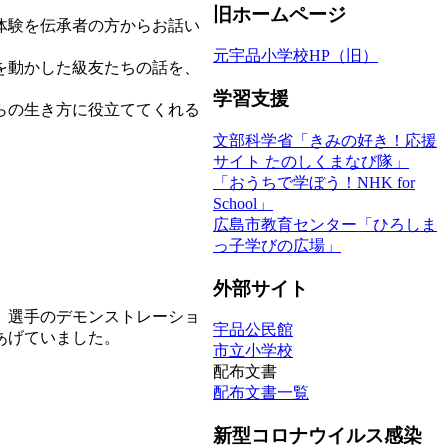
旧ホームページ
体験を伝承者の方からお話い
元宇品小学校HP（旧）
を動かした級友たちの話を、
学習支援
らの生き方に役立ててくれる
文部科学省「きみの好き！応援
サイト たのしくまなび隊」
「おうちで学ぼう！NHK for
School」
広島市教育センター「ひろしま
っ子学びの広場」
外部サイト
。選手のデモンストレーショ
宇品公民館
あげていました。
市立小学校
配布文書
配布文書一覧
新型コロナウイルス感染