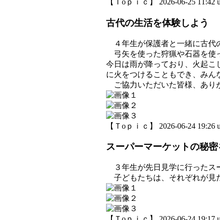
【Ｔoｐｉｃ】 2026-06-25 11:42 u
古代の生活を体験しよう
４年生が保護者と一緒に古代
弓矢を使った狩猟や石器を使っ
今日は雨が降っており、火起こ
に火をつけることもでき、みん
ご協力いただいた皆様、あり
【Ｔoｐｉｃ】 2026-06-24 19:26 u
スーパーマーケットの秘密
３年生が先日見学に行ったスー
子どもたちは、それぞれが見た
【Ｔoｐｉｃ】 2026-06-24 19:17 u