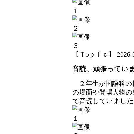
【Ｔoｐｉｃ】 2026-06-
音読、頑張ってい
２年生が国語科の
の場面や登場人物の
で音読していました