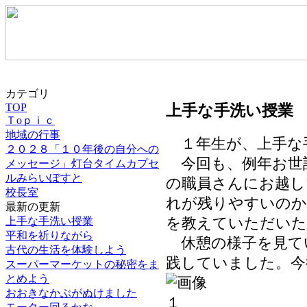
カテゴリ
上手な手洗い授業
TOP
Ｔoｐｉｃ
地域の行事
１年生が、上手な
２０２８「１０年後の自分への
今回も、例年お世
メッセージ」灯台タイムカプセ
ルみらいぽすと
の職員さんにお越し
校長室
れが残りやすいのか
最新の更新
上手な手洗い授業
を教えていただいた
平和を祈りながら
休憩の様子を見て
古代の生活を体験しよう
践していました。今
スーパーマーケットの秘密をま
とめよう
おおきなかぶがぬけました