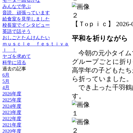
モーター回るかな
みんなで学ぶ
音読、頑張っています
給食室を見学しました
【Ｔoｐｉｃ】 2026-06-
校長室でインタビュー
英語で話そう
平和を祈りながら
おしごとたんけんたい
ｍｕｓｃｌｅ ｆｅｓｔｉｖａ
ｌ ！
今朝の元小タイム
ヤゴを求めて
グループごとに折り
科学に沼る
過去の記事
高学年の子どもたち
6月
ら折っていました。
5月
でき上った千羽鶴
4月
2026年度
す。
2025年度
2024年度
2023年度
2022年度
2021年度
2020年度