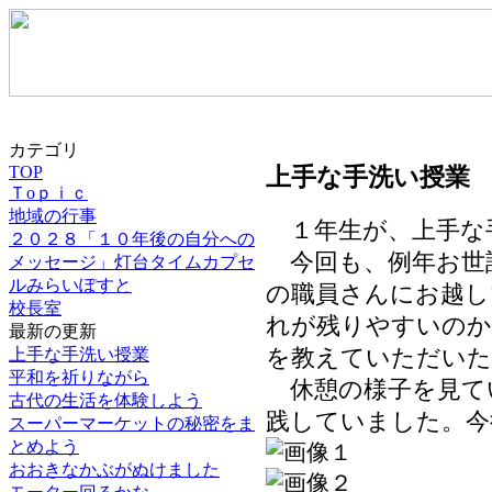
カテゴリ
上手な手洗い授業
TOP
Ｔoｐｉｃ
地域の行事
１年生が、上手な
２０２８「１０年後の自分への
今回も、例年お世
メッセージ」灯台タイムカプセ
ルみらいぽすと
の職員さんにお越し
校長室
れが残りやすいのか
最新の更新
上手な手洗い授業
を教えていただいた
平和を祈りながら
休憩の様子を見て
古代の生活を体験しよう
践していました。今
スーパーマーケットの秘密をま
とめよう
おおきなかぶがぬけました