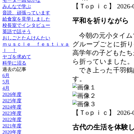
モーター回るかな
【Ｔoｐｉｃ】 2026-06-
みんなで学ぶ
音読、頑張っています
給食室を見学しました
平和を祈りながら
校長室でインタビュー
英語で話そう
今朝の元小タイム
おしごとたんけんたい
グループごとに折り
ｍｕｓｃｌｅ ｆｅｓｔｉｖａ
ｌ ！
高学年の子どもたち
ヤゴを求めて
ら折っていました。
科学に沼る
でき上った千羽鶴
過去の記事
6月
す。
5月
4月
2026年度
2025年度
2024年度
【Ｔoｐｉｃ】 2026-06-
2023年度
2022年度
古代の生活を体験
2021年度
2020年度