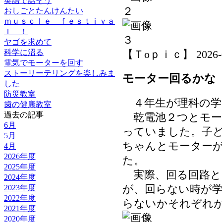
英語で話そう
おしごとたんけんたい
ｍｕｓｃｌｅ ｆｅｓｔｉｖａ
ｌ ！
ヤゴを求めて
科学に沼る
【Ｔoｐｉｃ】 2026-06-
電気でモーターを回す
ストーリーテリングを楽しみま
モーター回るかな
した
防災教室
４年生が理科の学
歯の健康教室
過去の記事
乾電池２つとモー
6月
っていました。子
5月
ちゃんとモーター
4月
2026年度
た。
2025年度
実際、回る回路と
2024年度
が、回らない時が
2023年度
2022年度
らないかそれぞれ
2021年度
2020年度