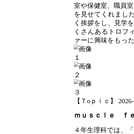
室や保健室、職員
を見せてくれまし
く挨拶をし、見学
くさんあるトロフ
ァーに興味をもっ
【Ｔoｐｉｃ】 2026-06-
ｍｕｓｃｌｅ ｆ
４年生理科では、