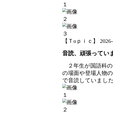
【Ｔoｐｉｃ】 2026-06-
音読、頑張ってい
２年生が国語科の
の場面や登場人物
で音読していまし