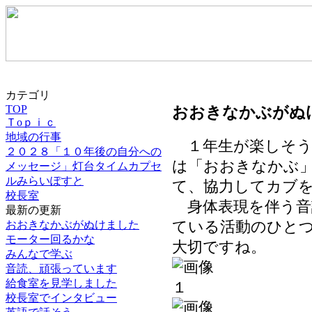
カテゴリ
TOP
おおきなかぶがぬ
Ｔoｐｉｃ
地域の行事
１年生が楽しそう
２０２８「１０年後の自分への
は「おおきなかぶ
メッセージ」灯台タイムカプセ
ルみらいぽすと
て、協力してカブ
校長室
身体表現を伴う音
最新の更新
おおきなかぶがぬけました
ている活動のひと
モーター回るかな
大切ですね。
みんなで学ぶ
音読、頑張っています
給食室を見学しました
校長室でインタビュー