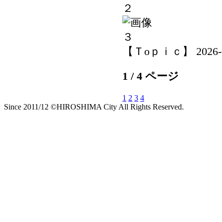
【Ｔoｐｉｃ】 2026-05-
1 / 4 ページ
1
2
3
4
Since 2011/12 ©HIROSHIMA City All Rights Reserved.