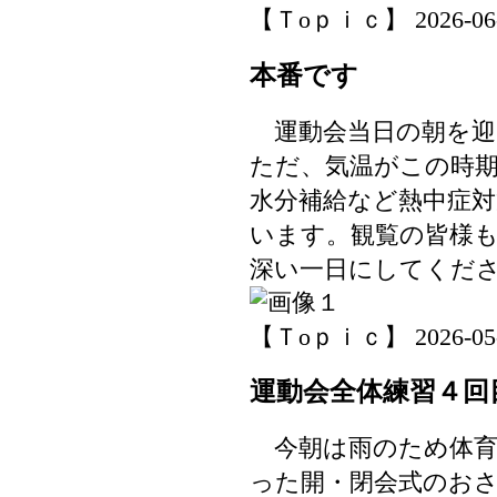
【Ｔoｐｉｃ】 2026-06-04
本番です
運動会当日の朝を迎
ただ、気温がこの時
水分補給など熱中症
います。観覧の皆様
深い一日にしてくだ
【Ｔoｐｉｃ】 2026-05-31
運動会全体練習４回
今朝は雨のため体育
った開・閉会式のお