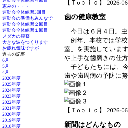
運動会全体練習４回目
【Ｔoｐｉｃ】 2026-06-05
恵みの・・・
運動会全体練習3回目
歯の健康教室
運動会の準備もみんなで
運動会全体練習２回目
今日は６月４日。虫
運動会全体練習１回目
メダカの観察
例年、本校では学校
大きな波をつくります
室」を実施していま
お疲れ気味ですが
過去の記事
や上手な歯磨きの仕
6月
子どもたちには、今
5月
4月
歯や歯周病の予防に
2026年度
2025年度
2024年度
2023年度
2022年度
2021年度
【Ｔoｐｉｃ】 2026-06-04
2020年度
2019年度
新聞はどんなもの
2018年度