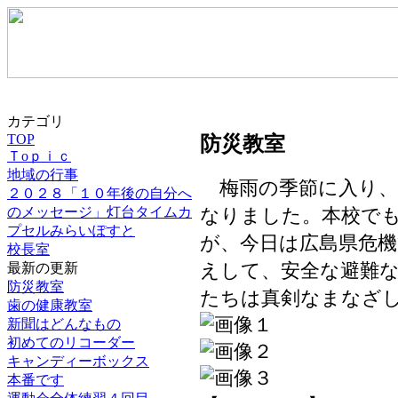
カテゴリ
TOP
防災教室
Ｔoｐｉｃ
地域の行事
梅雨の季節に入り、
２０２８「１０年後の自分へ
のメッセージ」灯台タイムカ
なりました。本校で
プセルみらいぽすと
が、今日は広島県危
校長室
えして、安全な避難
最新の更新
防災教室
たちは真剣なまなざ
歯の健康教室
新聞はどんなもの
初めてのリコーダー
キャンディーボックス
本番です