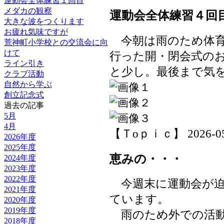
運動会全体練習１回目
メダカの観察
運動会全体練習４回
大きな波をつくります
お疲れ気味ですが
今朝は雨のため体育
荒神町小学校との交流会に向
けて
行った開・閉会式の
ライン引き
と少し。最後まで気
クラブ活動
自然から学ぶ
創立記念式
過去の記事
5月
4月
【Ｔoｐｉｃ】 2026-05-2
2026年度
2025年度
恵みの・・・
2024年度
2023年度
2022年度
今週末に運動会が迫
2021年度
ています。
2020年度
2019年度
雨のため外での活動
2018年度