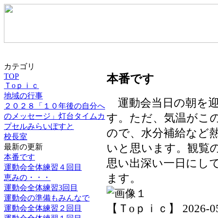
カテゴリ
TOP
本番です
Ｔoｐｉｃ
地域の行事
運動会当日の朝を迎
２０２８「１０年後の自分へ
のメッセージ」灯台タイムカ
す。ただ、気温がこ
プセルみらいぽすと
ので、水分補給など
校長室
いと思います。観覧
最新の更新
本番です
思い出深い一日にし
運動会全体練習４回目
ます。
恵みの・・・
運動会全体練習3回目
運動会の準備もみんなで
【Ｔoｐｉｃ】 2026-05-3
運動会全体練習２回目