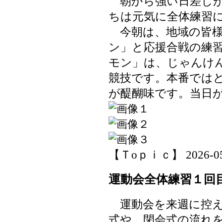
朝から強い日差しが
ちは元気に全体練習
今朝は、地域の皆様
ン」と応援合戦の練
モン」は、じゃんけ
競技です。本番では
が醍醐味です。当日
【Ｔoｐｉｃ】 2026-05-2
運動会全体練習１回
運動会を来週に控え
式や、閉会式の流れ