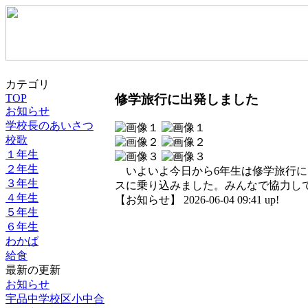
カテゴリ
修学旅行に出発しました
TOP
お知らせ
学校長のあいさつ
校歌
１年生
２年生
いよいよ今日から6年生は修学旅行に
３年生
スに乗り込みました。みんなで協力して
４年生
【お知らせ】 2026-06-04 09:41 up!
５年生
６年生
わかば
給食
最新の更新
お知らせ
宇品中学校区小中合