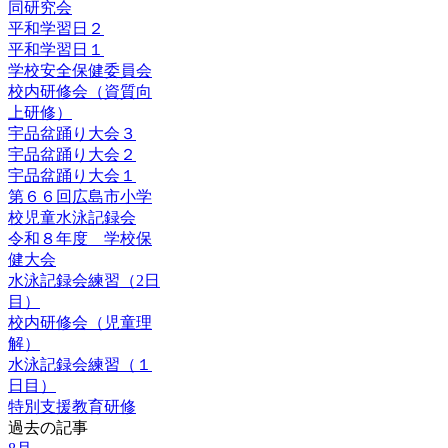
同研究会
平和学習日２
平和学習日１
学校安全保健委員会
校内研修会（資質向
上研修）
宇品盆踊り大会３
宇品盆踊り大会２
宇品盆踊り大会１
第６６回広島市小学
校児童水泳記録会
令和８年度 学校保
健大会
水泳記録会練習（2日
目）
校内研修会（児童理
解）
水泳記録会練習（１
日目）
特別支援教育研修
過去の記事