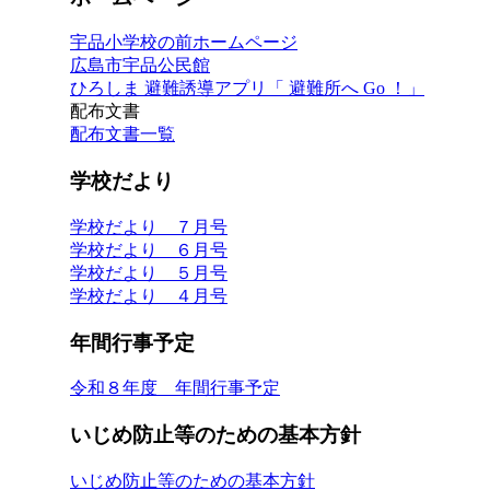
宇品小学校の前ホームページ
広島市宇品公民館
ひろしま 避難誘導アプリ「 避難所へ Go ！」
配布文書
配布文書一覧
学校だより
学校だより ７月号
学校だより ６月号
学校だより ５月号
学校だより ４月号
年間行事予定
令和８年度 年間行事予定
いじめ防止等のための基本方針
いじめ防止等のための基本方針