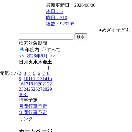
最新更新日：2026/08/06
本日：
5
昨日：310
総数：929705
●めざす子ども
検索対象期間
年度内
すべて
<<
2026年8月
>>
日
月
火
水
木
金
土
1
2
3
4
5
6
7
8
元気にバ
9
10
11
12
13
14
15
16
17
18
19
20
21
22
23
24
25
26
27
28
29
30
31
行事予定
月間行事予定
年間行事予定
リンク
ホームページ