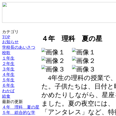
カテゴリ
TOP
４年 理科 夏の星
お知らせ
学校長のあいさつ
校歌
１年生
２年生
３年生
４年生
4年生の理科の授業で、
５年生
た。子供たちは、日付と
６年生
わかば
かめたりしながら、星座
給食
最新の更新
ました。夏の夜空には、
４年 理科 夏の星
「アンタレス」など、特
５年 総合的な学