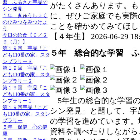
習 ふるさと宇品で
がたくさんあります。も
シン発見
に、ぜひご家庭でも実際
１年 きゅうしょく
のひみつをみつけよ
ことを確かめてみてほし
う
【４年生】 2026-06-29 18:0
今日の給食【６／２
９（月）】
第１９回 宇品「こ
５年 総合的な学習 
ども110番の家」スタ
ンプラリー３
第１９回 宇品「こ
ども110番の家」スタ
ンプラリー２
第１９回 宇品「こ
ども110番の家」スタ
5年生の総合的な学習の
ンプラリー１
第１９回宇品「こど
シン発見」と題して、宇
も110番の家」スタン
の学習を進めています。
プラリー
５年 保健 心の健
資料を調べたりしながら
康