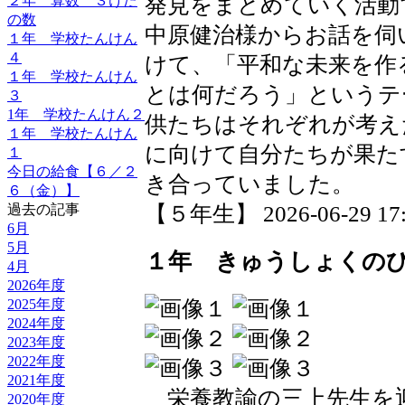
発見をまとめていく活動
２年 算数 ３けた
の数
中原健治様からお話を伺
１年 学校たんけん
４
けて、「平和な未来を作
１年 学校たんけん
とは何だろう」というテ
３
1年 学校たんけん２
供たちはそれぞれが考え
１年 学校たんけん
に向けて自分たちが果た
１
今日の給食【６／２
き合っていました。
６（金）】
【５年生】 2026-06-29 17:3
過去の記事
6月
5月
１年 きゅうしょくの
4月
2026年度
2025年度
2024年度
2023年度
2022年度
2021年度
栄養教諭の三上先生を迎
2020年度