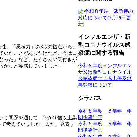
令和８年度 緊急時の
対応について(5月29日更
新)
インフルエンザ・新
型コロナウイルス感
性」「思考力」の3つの観点から、
染症に関する報告
ていたことがあったけれど、今はコ
なった」など、たくさんの気付きが
令和８年度インフルエン
っかりと実感していました。
ザ又は新型コロナウイル
ス感染症による出停及び
再登校について
シラバス
令和８年度 ６学年 年
間指導計画
う問題を通して、10が10個以上集
令和８年度 ５学年 年
いて考えていました。また、発表す
間指導計画
令和８年度 ４学年 年