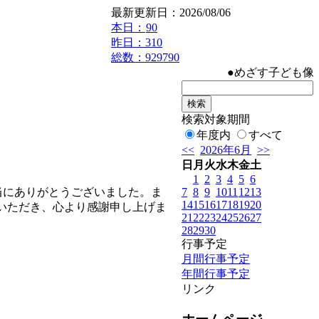
最新更新日：2026/08/06
本日：
90
昨日：310
総数：929790
●めざす子ども像
検索対象期間
年度内
すべて
<<
2026年6月
>>
日
月
火
水
木
金
土
1
2
3
4
5
6
7
8
9
10
11
12
13
当にありがとうございました。ま
14
15
16
17
18
19
20
いただき、心より感謝申し上げま
21
22
23
24
25
26
27
28
29
30
行事予定
月間行事予定
年間行事予定
リンク