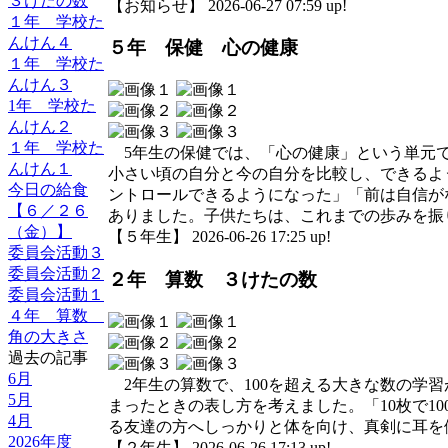
３けたの数
【お知らせ】 2026-06-27 07:59 up!
１年 学校た
んけん４
５年 保健 心の健康
１年 学校た
んけん３
1年 学校た
んけん２
１年 学校た
5年生の保健では、「心の健康」という単元で
んけん１
小さい頃の自分と今の自分を比較し、できるよ
今日の給食
ントロールできるようになった」「前は自信が
【６／２６
ありました。子供たちは、これまでの歩みを振
（金）】
【５年生】 2026-06-26 17:25 up!
委員会活動３
委員会活動２
２年 算数 ３けたの数
委員会活動１
４年 算数
角の大きさ
過去の記事
6月
2年生の算数で、100を超える大きな数の学習
5月
まったときの表し方を考えました。「10枚で1
4月
る友達の方へしっかりと体を向け、真剣に耳を
2026年度
【２年生】 2026-06-26 17:13 up!