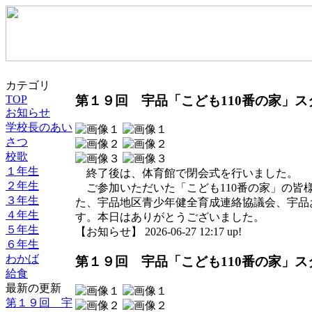
カテゴリ
第１９回 宇品「こども110番の家」
TOP
お知らせ
学校長のあい
さつ
校歌
１年生
終了後は、体育館で閉会式を行いました。
２年生
ご参加いただいた「こども110番の家」の皆
３年生
た、宇品地区青少年健全育成連絡協議会、宇品
４年生
す。本日はありがとうございました。
５年生
【お知らせ】 2026-06-27 12:17 up!
６年生
わかば
第１９回 宇品「こども110番の家」
給食
最新の更新
第１９回 宇