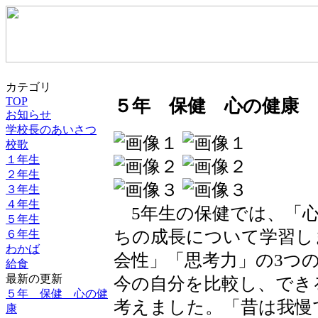
カテゴリ
TOP
５年 保健 心の健康
お知らせ
学校長のあいさつ
校歌
１年生
２年生
３年生
４年生
5年生の保健では、「心
５年生
ちの成長について学習し
６年生
わかば
会性」「思考力」の3つ
給食
最新の更新
今の自分を比較し、でき
５年 保健 心の健
考えました。「昔は我慢
康