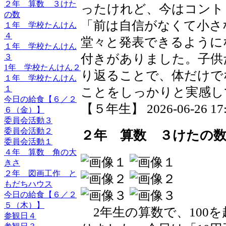
２年 算数 ３けた
ったけれど、今はコント
の数
「前は自信がなくて小さ
１年 学校たんけん
４
堂々と発表できるように
１年 学校たんけん
付きがありました。子供
３
1年 学校たんけん２
り返ることで、体だけで
１年 学校たんけん
１
ことをしっかりと実感し
今日の給食【６／２
【５年生】 2026-06-26 17:2
６（金）】
委員会活動３
委員会活動２
２年 算数 ３けたの
委員会活動１
４年 算数 角の大
きさ
２年 図画工作 と
もだちハウス
今日の給食【６／２
５（木）】
2年生の算数で、100
参観日４