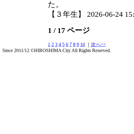
た。
【３年生】 2026-06-24 15:5
1 / 17 ページ
1
2
3
4
5
6
7
8
9
10
｜
次へ>>
Since 2011/12 ©HIROSHIMA City All Rights Reserved.