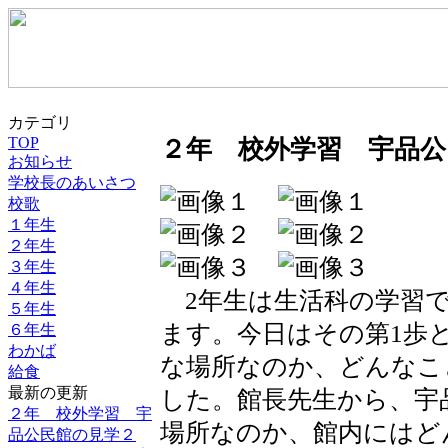
カテゴリ
TOP
２年 校外学習 宇品公
お知らせ
学校長のあいさつ
校歌
１年生
２年生
３年生
４年生
2年生は生活科の学習で
５年生
ます。今日はその第1歩
６年生
わかば
な場所なのか、どんなこ
給食
最新の更新
した。館長先生から、宇
２年 校外学習 宇
場所なのか、館内にはど
品公民館の見学２