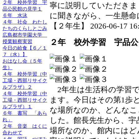
２年 校外学習 宇
寧に説明していただきま
品公民館の見学１
に聞きながら、一生懸命
６年 水泳
４年 社会 わたし
【２年生】 2026-06-17 16:2
たちのくらしとごみ
広島都市学園大学
２年 校外学習 宇品公
授業観察実習
今日の給食【６／１
７（水）】
おはなし会（５年
生）
４年 校外学習（中
工場・西部リサイク
ルプラザ）２
2年生は生活科の学習で
４年 校外学習（中
ます。今日はその第1歩
工場・西部リサイク
ルプラザ）１
な場所なのか、どんなこ
６年 書写 「あら
した。館長先生から、宇
れ」
２年 音楽 はくに
場所なのか、館内にはど
合わせて