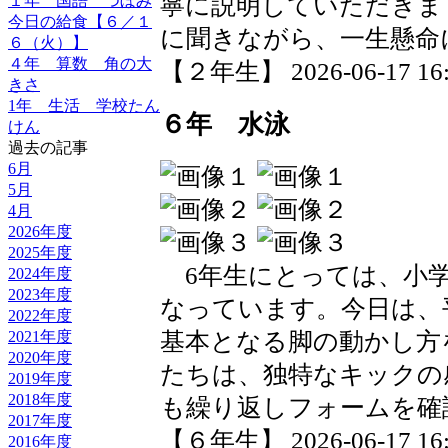
寧に説明していただきま
１年 国語 つぼみ
今日の給食【６／１
に聞きながら、一生懸命
６（火）】
４年 算数 角の大
【２年生】 2026-06-17 16:2
きさ
1年 生活 学校たん
６年 水泳
けん
過去の記事
6月
5月
4月
2026年度
2025年度
6年生にとっては、小学
2024年度
2023年度
なっています。今日は、
2022年度
2021年度
基本となる脚の動かし方
2020年度
たちは、独特なキックの
2019年度
2018年度
も繰り返しフォームを確
2017年度
【６年生】 2026-06-17 16:1
2016年度