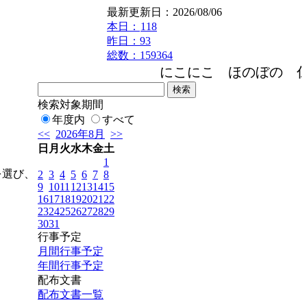
最新更新日：2026/08/06
本日：
118
昨日：93
総数：159364
にこにこ ほのぼの 仁
検索対象期間
年度内
すべて
<<
2026年8月
>>
日
月
火
水
木
金
土
1
を選び、
2
3
4
5
6
7
8
9
10
11
12
13
14
15
16
17
18
19
20
21
22
23
24
25
26
27
28
29
30
31
行事予定
月間行事予定
年間行事予定
配布文書
配布文書一覧