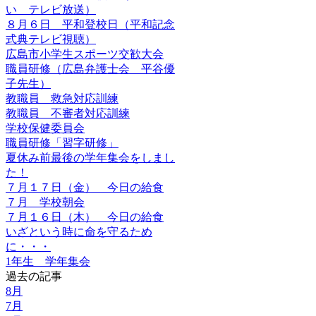
い テレビ放送）
８月６日 平和登校日（平和記念
式典テレビ視聴）
広島市小学生スポーツ交歓大会
職員研修（広島弁護士会 平谷優
子先生）
教職員 救急対応訓練
教職員 不審者対応訓練
学校保健委員会
職員研修「習字研修」
夏休み前最後の学年集会をしまし
た！
７月１７日（金） 今日の給食
７月 学校朝会
７月１６日（木） 今日の給食
いざという時に命を守るため
に・・・
1年生 学年集会
過去の記事
8月
7月