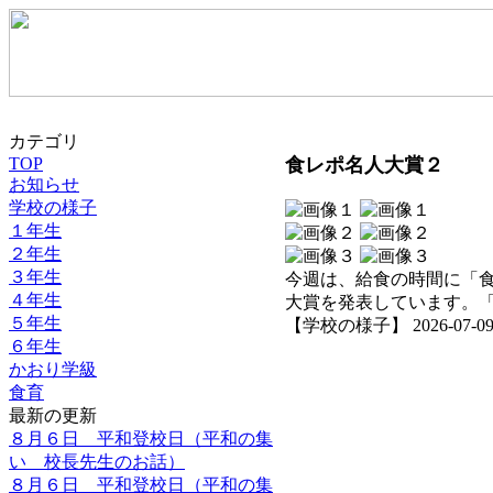
カテゴリ
TOP
食レポ名人大賞２
お知らせ
学校の様子
１年生
２年生
３年生
今週は、給食の時間に「
４年生
大賞を発表しています。
５年生
【学校の様子】 2026-07-09 1
６年生
かおり学級
食育
最新の更新
８月６日 平和登校日（平和の集
い 校長先生のお話）
８月６日 平和登校日（平和の集