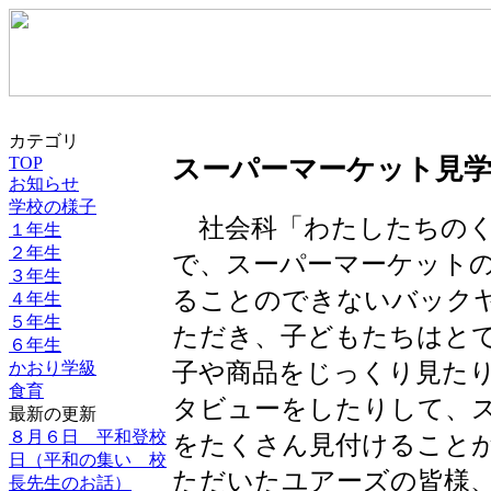
カテゴリ
TOP
スーパーマーケット見
お知らせ
学校の様子
社会科「わたしたちのく
１年生
２年生
で、スーパーマーケット
３年生
ることのできないバック
４年生
５年生
ただき、子どもたちはと
６年生
子や商品をじっくり見た
かおり学級
食育
タビューをしたりして、
最新の更新
８月６日 平和登校
をたくさん見付けること
日（平和の集い 校
ただいたユアーズの皆様
長先生のお話）