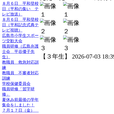
８月６日 平和登校
日（平和の集い テ
レビ放送）
８月６日 平和登校
日（平和記念式典テ
レビ視聴）
広島市小学生スポー
ツ交歓大会
職員研修（広島弁護
士会 平谷優子先
【３年生】 2026-07-03 18:39
生）
教職員 救急対応訓
練
教職員 不審者対応
訓練
学校保健委員会
職員研修「習字研
修」
夏休み前最後の学年
集会をしました！
７月１７日（金）