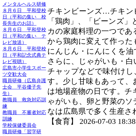
メンタルヘルス研修
チキンビーンズ…チキン
８月６日 平和登校
日（平和の集い 校
「鶏肉」、「ビーンズ」
長先生のお話）
カの家庭料理の一つであ
８月６日 平和登校
日（平和の集い テ
から鶏肉に変えて作った
レビ放送）
８月６日 平和登校
にんじん・にんにくを油
日（平和記念式典テ
さらに、じゃがいも・白
レビ視聴）
広島市小学生スポー
チャップなどで味付けし
ツ交歓大会
す。少し甘味もあって、
職員研修（広島弁護
士会 平谷優子先
は地場産物の日です。チ
生）
ゃがいも、卵と野菜のソ
教職員 救急対応訓
練
なは広島県で多く生産さ
教職員 不審者対応
訓練
【食育】 2026-07-03 18:38 
学校保健委員会
職員研修「習字研