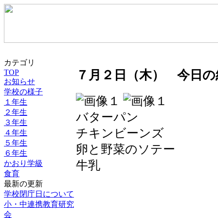
カテゴリ
TOP
７月２日（木） 今日の
お知らせ
学校の様子
１年生
２年生
バターパン
３年生
チキンビーンズ
４年生
５年生
卵と野菜のソテー
６年生
牛乳
かおり学級
食育
最新の更新
学校閉庁日について
小・中連携教育研究
会