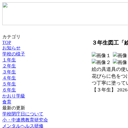
カテゴリ
３年生図工「
TOP
お知らせ
学校の様子
１年生
２年生
絵の具道具の使
３年生
花びらに色をつ
４年生
つ丁寧に塗って
５年生
【３年生】 2026-06
６年生
かおり学級
食育
最新の更新
学校閉庁日について
小・中連携教育研究会
メンタルヘルス研修