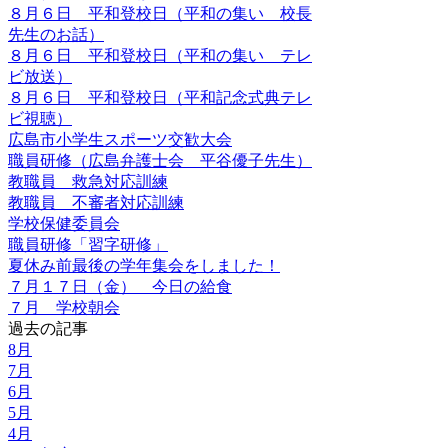
８月６日 平和登校日（平和の集い 校長
先生のお話）
８月６日 平和登校日（平和の集い テレ
ビ放送）
８月６日 平和登校日（平和記念式典テレ
ビ視聴）
広島市小学生スポーツ交歓大会
職員研修（広島弁護士会 平谷優子先生）
教職員 救急対応訓練
教職員 不審者対応訓練
学校保健委員会
職員研修「習字研修」
夏休み前最後の学年集会をしました！
７月１７日（金） 今日の給食
７月 学校朝会
過去の記事
8月
7月
6月
5月
4月