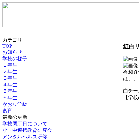
カテゴリ
TOP
紅白
お知らせ
学校の様子
１年生
２年生
令和８
３年生
は、、
４年生
白チー
５年生
【学校の様
６年生
かおり学級
食育
最新の更新
学校閉庁日について
小・中連携教育研究会
メンタルヘルス研修