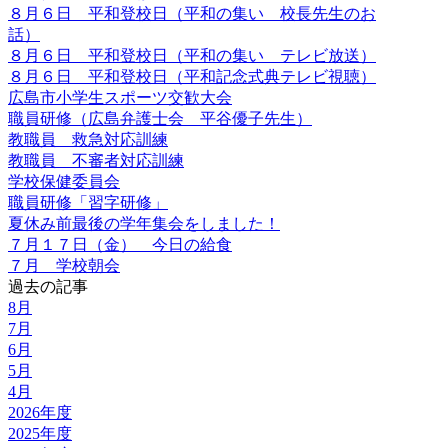
８月６日 平和登校日（平和の集い 校長先生のお
話）
８月６日 平和登校日（平和の集い テレビ放送）
８月６日 平和登校日（平和記念式典テレビ視聴）
広島市小学生スポーツ交歓大会
職員研修（広島弁護士会 平谷優子先生）
教職員 救急対応訓練
教職員 不審者対応訓練
学校保健委員会
職員研修「習字研修」
夏休み前最後の学年集会をしました！
７月１７日（金） 今日の給食
７月 学校朝会
過去の記事
8月
7月
6月
5月
4月
2026年度
2025年度