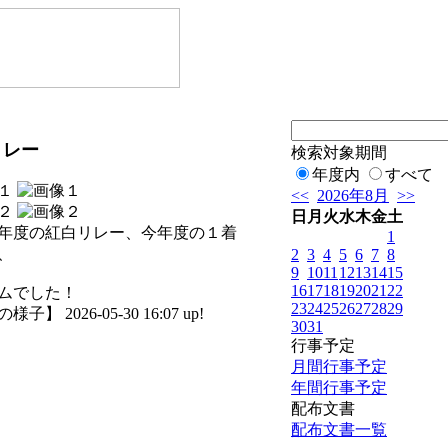
リレー
検索対象期間
年度内
すべて
<<
2026年8月
>>
日
月
火
水
木
金
土
年度の紅白リレー、今年度の１着
1
、
2
3
4
5
6
7
8
9
10
11
12
13
14
15
16
17
18
19
20
21
22
ムでした！
23
24
25
26
27
28
29
子】 2026-05-30 16:07 up!
30
31
行事予定
月間行事予定
年間行事予定
配布文書
配布文書一覧