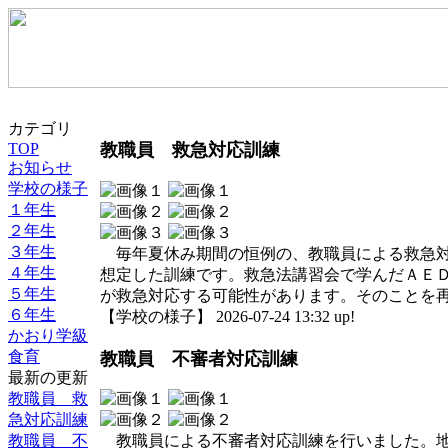
カテゴリ
TOP
教職員 救急対応訓練
お知らせ
学校の様子
１年生
２年生
３年生
毎年夏休み期間の恒例の、教職員による救急対
４年生
想定した訓練です。救急法講習会で学んだＡＥ
５年生
が救急対応する可能性があります。そのことを
６年生
【学校の様子】 2026-07-24 13:32 up!
かおり学級
食育
教職員 不審者対応訓練
最新の更新
教職員 救
急対応訓練
教職員 不
教職員による不審者対応訓練を行いました。地