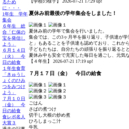
【学校の様子】 2026-07-21 17:29 up!
るため
に・・・
夏休み前最後の学年集会をしました！
1年生 学年
集会
６年生 総
夏休み前の学年で集会を行いました。
合「仁保の
集会では、この3ヶ月半を振り返り、子供達が
宝を発信し
と」もあることを子供達も認めており、これか
よう」
子どもたちは、自分たちの頑張りを振り返ると
６月１４日
夏休み中も安全で充実した毎日を過ごし、元気
（火） 今
【４年生】 2026-07-21 17:19 up!
日の給食
１年生食育
７月１７日（金） 今日の給食
「きゅうし
ょくのひみ
つをみつけ
よう」
７月１０日
ごはん
（金） 今
さばの煮つけ
日の給食
切干し大根の炒め煮
食レポ名人
ひろしまっこ汁
大賞３
牛乳
過去の記事