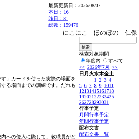
最新更新日：2026/08/07
本日：
16
昨日：81
総数：159476
にこにこ ほのぼの 仁保小学
検索対象期間
年度内
すべて
<<
2026年7月
>>
日
月
火
水
木
金
土
です」カードを使った実際の場面を
1
2
3
4
着する場面までの訓練です。だれも
5
6
7
8
9
10
11
12
13
14
15
16
17
18
19
20
21
22
23
24
25
26
27
28
29
30
31
行事予定
月間行事予定
年間行事予定
配布文書
配布文書一覧
校内への侵入に際して、教職員がど