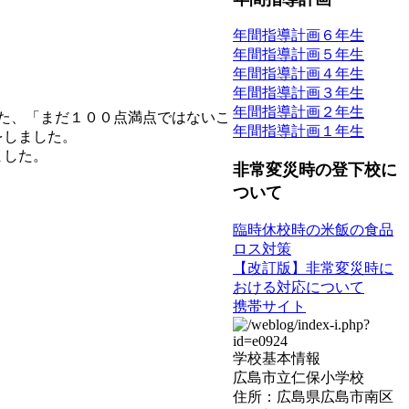
年間指導計画６年生
年間指導計画５年生
年間指導計画４年生
年間指導計画３年生
年間指導計画２年生
た、「まだ１００点満点ではないこ
年間指導計画１年生
をしました。
ました。
非常変災時の登下校に
ついて
臨時休校時の米飯の食品
ロス対策
【改訂版】非常変災時に
おける対応について
携帯サイト
学校基本情報
広島市立仁保小学校
住所：広島県広島市南区