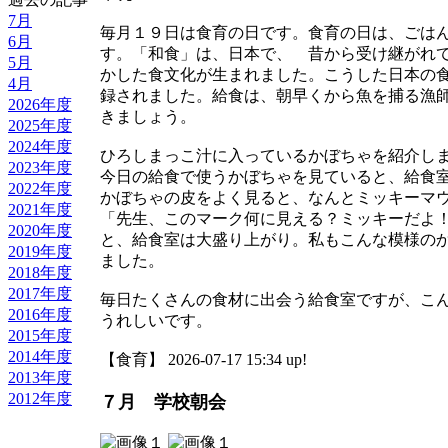
7月
毎月１９日は食育の日です。食育の日は、ごは
6月
す。「和食」は、日本で、 昔から受け継がれ
5月
かした食文化が生まれました。こうした日本の
4月
録されました。給食は、朝早くから魚を捕る漁
2026年度
きましょう。
2025年度
2024年度
ひろしまっこ汁に入っているかぼちゃを紹介し
2023年度
今日の給食で使うかぼちゃを見ていると、給食
2022年度
かぼちゃの皮をよく見ると、なんとミッキーマ
2021年度
「先生、このマーク何に見える？ミッキーだよ
2020年度
と、給食室は大盛り上がり。私もこんな模様の
2019年度
ました。
2018年度
2017年度
毎日たくさんの食材に出会う給食室ですが、こ
2016年度
うれしいです。
2015年度
2014年度
【食育】 2026-07-17 15:34 up!
2013年度
2012年度
７月 学校朝会