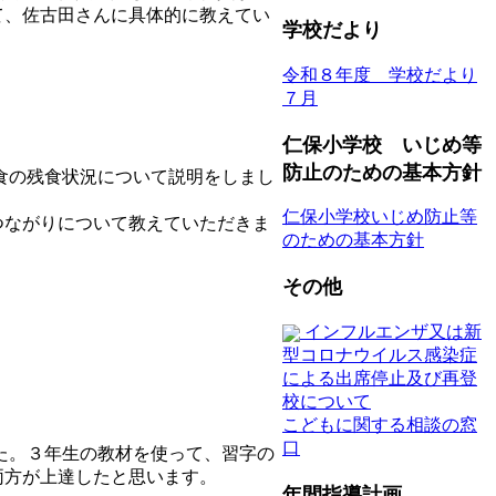
て、佐古田さんに具体的に教えてい
学校だより
令和８年度 学校だより
７月
仁保小学校 いじめ等
防止のための基本方針
食の残食状況について説明をしまし
仁保小学校いじめ防止等
つながりについて教えていただきま
のための基本方針
その他
インフルエンザ又は新
型コロナウイルス感染症
による出席停止及び再登
校について
こどもに関する相談の窓
口
た。３年生の教材を使って、習字の
両方が上達したと思います。
年間指導計画