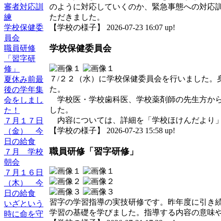
審者対応訓
のように対応していくのか、緊急事態への対応
練
ただきました。
学校保健委
【学校の様子】 2026-07-23 16:07 up!
員会
学校保健委員会
職員研修
「習字研
修」
７/２２（水）に学校保健委員会を行いました。
夏休み前最
た。
後の学年集
学校医・学校歯科医、学校薬剤師の先生方から
会をしまし
した。
た！
内容については、詳細を「学校ほけんだより」
７月１７日
【学校の様子】 2026-07-23 15:58 up!
（金） 今
日の給食
職員研修「習字研修」
７月 学校
朝会
７月１６日
（木） 今
日の給食
習字の学習指導の実技研修です。昨年度に引き続
いざという
学習の基礎を学びました。指導する内容の意味
時に命を守