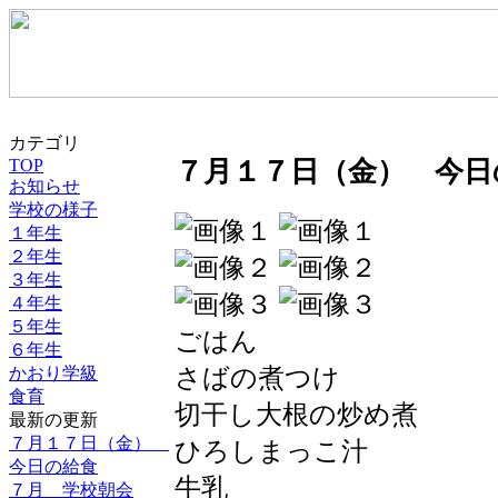
カテゴリ
TOP
７月１７日（金） 今日
お知らせ
学校の様子
１年生
２年生
３年生
４年生
５年生
ごはん
６年生
さばの煮つけ
かおり学級
食育
切干し大根の炒め煮
最新の更新
７月１７日（金）
ひろしまっこ汁
今日の給食
牛乳
７月 学校朝会