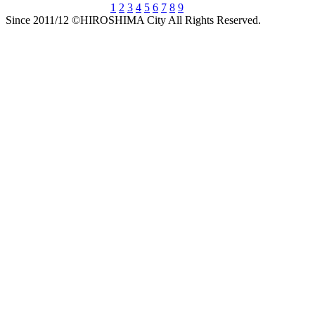
1
2
3
4
5
6
7
8
9
Since 2011/12 ©HIROSHIMA City All Rights Reserved.