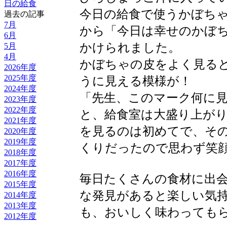
日の給食
今日の給食で使うかぼち
過去の記事
7月
から「今日は幸せのかぼ
6月
かけられました。
5月
4月
かぼちゃの皮をよく見る
2026年度
2025年度
うに見える模様が！
2024年度
「先生、このマーク何に
2023年度
2022年度
と、給食室は大盛り上が
2021年度
を見るのは初めてで、そ
2020年度
2019年度
くりだったので思わず笑
2018年度
2017年度
2016年度
毎日たくさんの食材に出
2015年度
な発見があると楽しい気
2014年度
2013年度
も、おいしく味わっても
2012年度