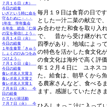
７月１６日（木）
今日の給食
毎月１９日は食育の日で
いざという時に命を
守るために・・・
とした一汁二菜の献立で
1年生 学年集会
み合わせた和食を取り入
６年生 総合「仁保
の宝を発信しよう」
で、 昔から受け継がれ
６月１４日（火）
四季があり、地域によっ
今日の給食
１年生食育「きゅう
の特色を活かした食文化
しょくのひみつをみ
の食文化は海外で高く評
つけよう」
７月１０日（金）
年１２月４日に ユネス
今日の給食
食レポ名人大賞３
た。給食は、朝早くから
食レポ名人大賞２
る農家さんなど、食べる
食レポ名人大賞１
７月８日（水） 今
ます。感謝していただき
日の給食
たてわり班活動
７月７日（火） 今
ひろしまっこ汁に入って