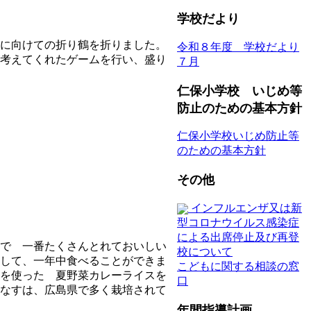
学校だより
に向けての折り鶴を折りました。
令和８年度 学校だより
考えてくれたゲームを行い、盛り
７月
仁保小学校 いじめ等
防止のための基本方針
仁保小学校いじめ防止等
のための基本方針
その他
インフルエンザ又は新
型コロナウイルス感染症
による出席停止及び再登
で 一番たくさんとれておいしい
校について
して、一年中食べることができま
こどもに関する相談の窓
を使った 夏野菜カレーライスを
口
なすは、広島県で多く栽培されて
年間指導計画