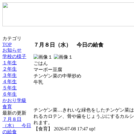
カテゴリ
TOP
７月８日（水） 今日の給食
お知らせ
学校の様子
１年生
ごはん
２年生
マーボー豆腐
３年生
チンゲン菜の中華炒め
４年生
牛乳
５年生
６年生
かおり学級
食育
チンゲン菜…きれいな緑色をしたチンゲン菜は
最新の更新
れるカロテン、骨や歯をじょうぶにするカルシ
７月８日
れます。
（水） 今日
【食育】 2026-07-08 17:47 up!
の給食