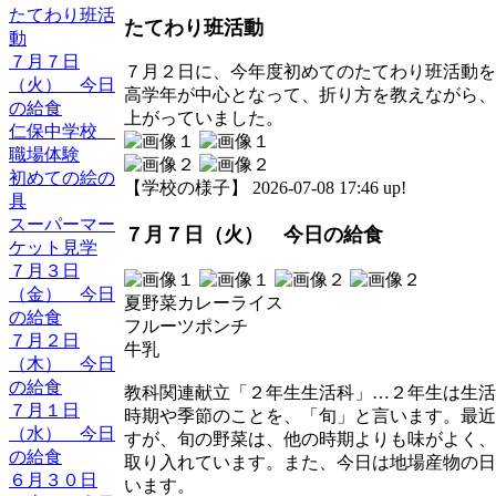
たてわり班活
たてわり班活動
動
７月７日
７月２日に、今年度初めてのたてわり班活動を
（火） 今日
高学年が中心となって、折り方を教えながら、
の給食
上がっていました。
仁保中学校
職場体験
初めての絵の
【学校の様子】 2026-07-08 17:46 up!
具
スーパーマー
７月７日（火） 今日の給食
ケット見学
７月３日
（金） 今日
夏野菜カレーライス
の給食
フルーツポンチ
７月２日
牛乳
（木） 今日
の給食
教科関連献立「２年生生活科」…２年生は生活
７月１日
時期や季節のことを、「旬」と言います。最近
（水） 今日
すが、旬の野菜は、他の時期よりも味がよく、
の給食
取り入れています。また、今日は地場産物の日
６月３０日
います。