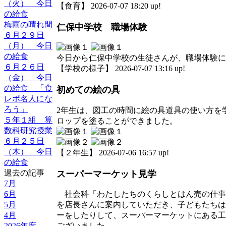
（火） 今日
【食育】 2026-07-07 18:20 up!
の給食
梅雨の晴れ間
仁保中学校 職場体験
６月２９日
（月） 今日
の給食
今日から仁保中学校の生徒さんが、職場体験に
６月２６日
【学校の様子】 2026-07-07 13:16 up!
（金） 今日
の給食 「食
初めての絵の具
レポ名人にな
ろう」
2年生は、図工の時間に絵の具道具の使い方を
５年１組 算
ロップを塗ることができました。
数科研究授業
６月２５日
（木） 今日
【２年生】 2026-07-06 16:57 up!
の給食
過去の記事
スーパーマーケット見学
7月
6月
社会科「わたしたちのくらしとはん売の仕事
5月
を店長さんに案内していただき、子どもたちは
4月
ーをしたりして、スーパーマーケットにある工
2026年度
ございました。