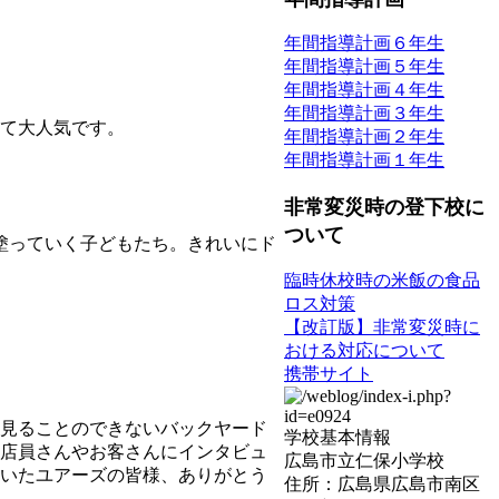
年間指導計画６年生
年間指導計画５年生
年間指導計画４年生
年間指導計画３年生
て大人気です。
年間指導計画２年生
年間指導計画１年生
非常変災時の登下校に
ついて
塗っていく子どもたち。きれいにド
臨時休校時の米飯の食品
ロス対策
【改訂版】非常変災時に
おける対応について
携帯サイト
見ることのできないバックヤード
学校基本情報
店員さんやお客さんにインタビュ
広島市立仁保小学校
いたユアーズの皆様、ありがとう
住所：広島県広島市南区