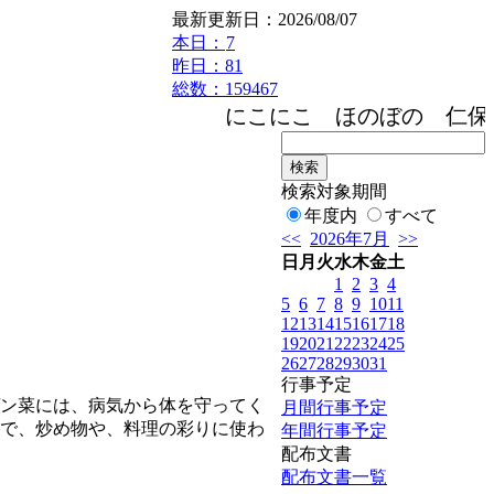
最新更新日：2026/08/07
本日：
7
昨日：81
総数：159467
にこにこ ほのぼの 仁保小学
検索対象期間
年度内
すべて
<<
2026年7月
>>
日
月
火
水
木
金
土
1
2
3
4
5
6
7
8
9
10
11
12
13
14
15
16
17
18
19
20
21
22
23
24
25
26
27
28
29
30
31
行事予定
ン菜には、病気から体を守ってく
月間行事予定
で、炒め物や、料理の彩りに使わ
年間行事予定
配布文書
配布文書一覧